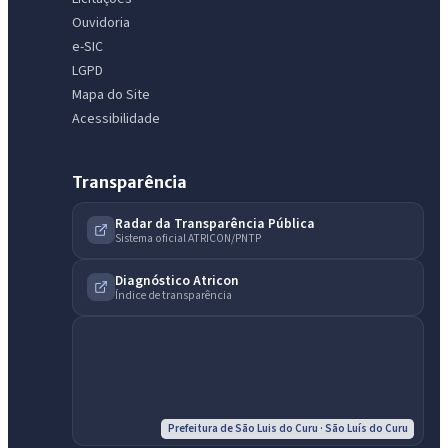
Ouvidoria
e-SIC
LGPD
Mapa do Site
Acessibilidade
Transparência
Radar da Transparência Pública
Sistema oficial ATRICON/PNTP
Diagnóstico Atricon
Índice de transparência
IntGest AI
AI
Assistente do Portal
Olá. Pergunte sobre serviços, notícias, legislação, Diário Oficial,
licitações, estrutura ou transparência do município.
Prefeitura de São Luis do Curu · São Luís do Curu