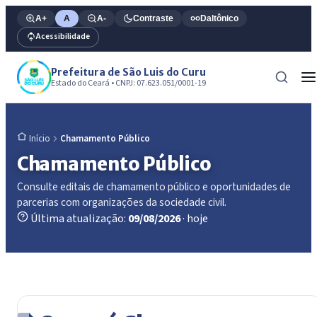
A+
A
A-
Contraste
Daltônico
Acessibilidade
Prefeitura de São Luis do Curu
Estado do Ceará • CNPJ: 07.623.051/0001-19
Chamamento Público
Início
Chamamento Público
Consulte editais de chamamento público e oportunidades de
parcerias com organizações da sociedade civil.
Última atualização:
09/08/2026
· hoje