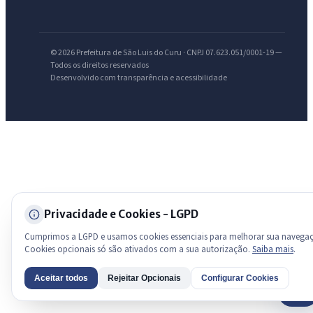
Licitações abertas
Carta de serviços
Diário Oficial
© 2026 Prefeitura de São Luis do Curu · CNPJ 07.623.051/0001-19 —
Todos os direitos reservados
Desenvolvido com transparência e acessibilidade
Privacidade e Cookies - LGPD
Cumprimos a LGPD e usamos cookies essenciais para melhorar sua navega
Cookies opcionais só são ativados com a sua autorização.
Saiba mais
.
Aceitar todos
Rejeitar Opcionais
Configurar Cookies
AI