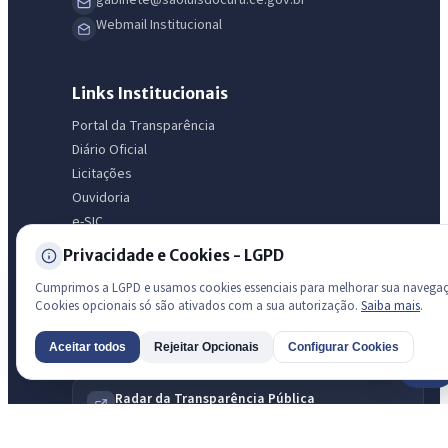
Webmail Institucional
Links Institucionais
Portal da Transparência
Diário Oficial
Licitações
Ouvidoria
e-SIC
LGPD
Privacidade e Cookies - LGPD
Mapa do Site
Cumprimos a LGPD e usamos cookies essenciais para melhorar sua navega
Acessibilidade
Cookies opcionais só são ativados com a sua autorização.
Saiba mais
.
Aceitar todos
Rejeitar Opcionais
Configurar Cookies
Transparência
AI
Radar da Transparência Pública
Sistema oficial ATRICON/PNTP