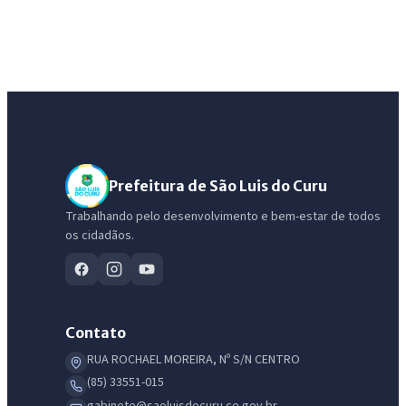
Prefeitura de São Luis do Curu
Trabalhando pelo desenvolvimento e bem-estar de todos
os cidadãos.
IntGest AI
AI
Assistente do Portal
Olá. Pergunte sobre serviços, notícias, legislação, Diário Oficial,
Contato
licitações, estrutura ou transparência do município.
RUA ROCHAEL MOREIRA, Nº S/N CENTRO
(85) 33551-015
Licitações abertas
Carta de serviços
Diário Oficial
gabinete@saoluisdocuru.ce.gov.br