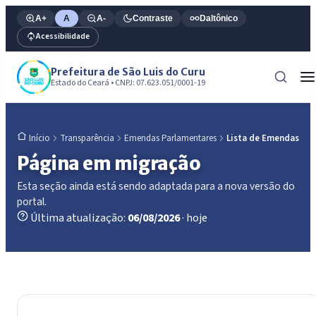
A+
A
A-
Contraste
Daltônico
Acessibilidade
Prefeitura de São Luis do Curu
Estado do Ceará • CNPJ: 07.623.051/0001-19
Transparência
Emendas Parlamentares
Lista de Emendas
Início
Página em migração
Esta seção ainda está sendo adaptada para a nova versão do
portal.
Última atualização:
06/08/2026
· hoje