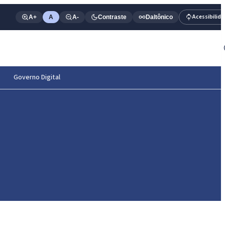
Acessibilid
A+
A
A-
Contraste
Daltônico
Governo Digital