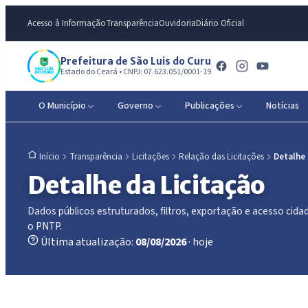
Acesso à Informação
Transparência
Ouvidoria
Diário Oficial
Prefeitura de São Luis do Curu
Estado do Ceará • CNPJ: 07.623.051/0001-19
O Município
Governo
Publicações
Notícias
Transparência
Licitações
Relação das Licitações
Detalhe
Início
Detalhe da Licitação
Dados públicos estruturados, filtros, exportação e acesso ci
o PNTP.
Última atualização:
08/08/2026
· hoje