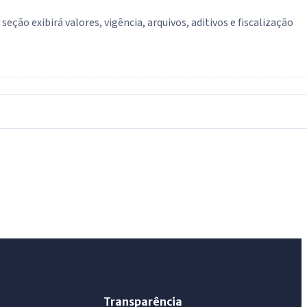
ção exibirá valores, vigência, arquivos, aditivos e fiscalização
IntGest AI
AI
Assistente do Portal
Olá. Pergunte sobre serviços, notícias, legislação,
Diário Oficial, licitações, estrutura ou transparência
do município.
Licitações abertas
Carta de serviços
Diário Oficial
Transparência