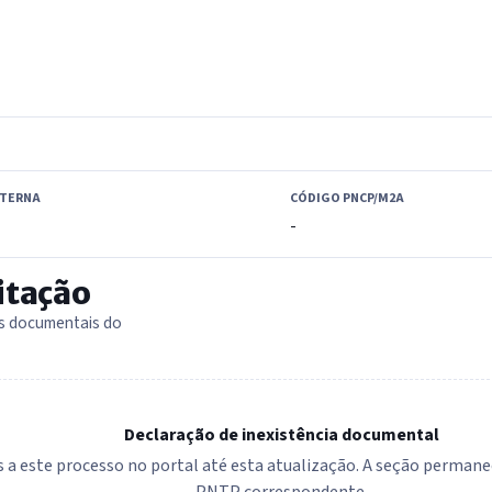
XTERNA
CÓDIGO PNCP/M2A
-
itação
as documentais do
Declaração de inexistência documental
 a este processo no portal até esta atualização. A seção permanec
PNTP correspondente.