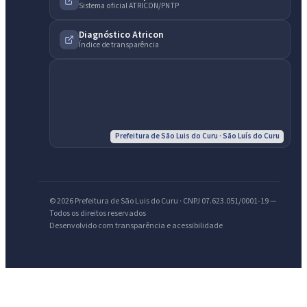
Sistema oficial ATRICON/PNTP
Diagnóstico Atricon
Índice de transparência
IntGest AI
AI
Assistente do Portal
Prefeitura de São Luis do Curu · São Luís do Curu
Olá. Pergunte sobre serviços, notícias, legislação, Diário Oficial,
licitações, estrutura ou transparência do município.
Licitações abertas
Carta de serviços
Diário Oficial
© 2026 Prefeitura de São Luis do Curu · CNPJ 07.623.051/0001-19 —
Todos os direitos reservados
Desenvolvido com transparência e acessibilidade