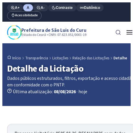
A+
A
A-
Contraste
Daltônico
Acessibilidade
Prefeitura de São Luis do Curu
Estado do Ceará • CNPJ: 07.623.051/0001-19
Transparência
Licitações
Relação das Licitações
Detalhe
Início
Detalhe da Licitação
Dados públicos estruturados, filtros, exportação e acesso cidadã
em conformidade com o PNTP.
Última atualização:
08/08/2026
· hoje