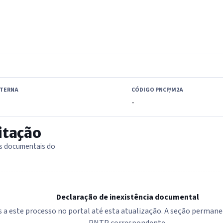
XTERNA
CÓDIGO PNCP/M2A
-
itação
as documentais do
Declaração de inexistência documental
 a este processo no portal até esta atualização. A seção permanec
PNTP correspondente.