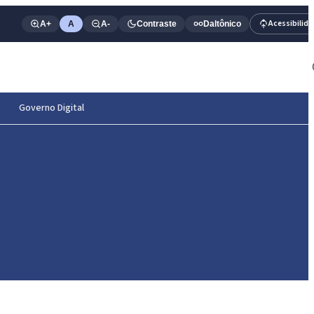
Acessibilid
A+
A
A-
Contraste
Daltônico
Governo Digital