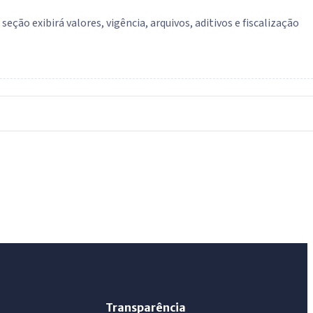
ção exibirá valores, vigência, arquivos, aditivos e fiscalização
IntGest AI
AI
Assistente do Portal
Olá. Pergunte sobre serviços, notícias, legislação,
Diário Oficial, licitações, estrutura ou transparência
do município.
Licitações abertas
Carta de serviços
Diário Oficial
Transparência