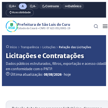
A+
A
A-
Contraste
Daltônico
Acessibilidade
Prefeitura de São Luis do Curu
Estado do Ceará • CNPJ: 07.623.051/0001-19
Transparência
Licitações
Relação das Licitações
Início
Licitações e Contratações
Dados públicos estruturados, filtros, exportação e acesso cidadã
em conformidade com o PNTP.
Última atualização:
08/08/2026
· hoje