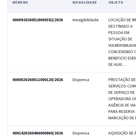
NÚMERO
MODALIDADE
OBJETO
Relação de licitações e contratações filtradas, com número, modalidade
0000920260518000382/2026
Inexigibilidade
LOCAÇÃO DE I
DESTINADO A
PESSOA EM
SITUAÇÃO DE
VULNERABILIDA
CONCEDENDO 
BENEFICIO EVE
DE AUXI…
0000820260511000120/2026
Dispensa
PRESTAÇÃO DE
SERVIÇOS COM
DE SERVIÇO DE
OPERADORA O
AGÊNCIA DE VI
PARA RESERVA 
MARCAÇÃO DE
0001420260406000860/2026
Dispensa
AQUISIÇÃO DE 