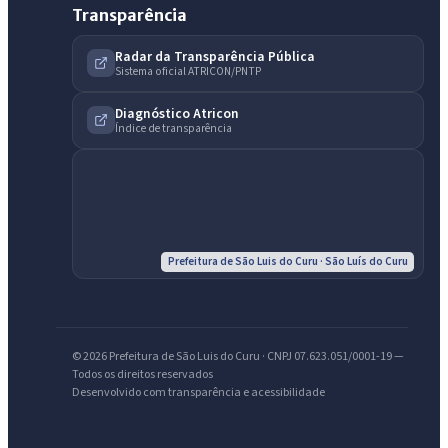
Transparência
Radar da Transparência Pública
Sistema oficial ATRICON/PNTP
Diagnóstico Atricon
Índice de transparência
IntGest AI
AI
Assistente do Portal
Prefeitura de São Luis do Curu · São Luís do Curu
Olá. Pergunte sobre serviços, notícias, legislação, Diário Oficial,
licitações, estrutura ou transparência do município.
© 2026 Prefeitura de São Luis do Curu · CNPJ 07.623.051/0001-19 —
Todos os direitos reservados
Licitações abertas
Carta de serviços
Diário Oficial
Desenvolvido com transparência e acessibilidade