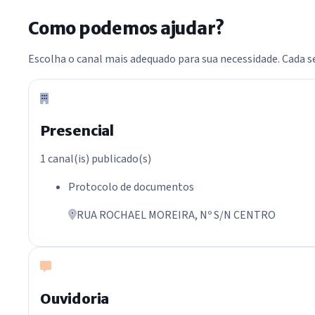
Como podemos ajudar?
Ir para formulário
Ir para consulta de protocolo
Escolha o canal mais adequado para sua necessidade. Cada s
Ir para locais
Ir para FAQ
Presencial
1 canal(is) publicado(s)
Protocolo de documentos
RUA ROCHAEL MOREIRA, Nº S/N CENTRO
Ouvidoria