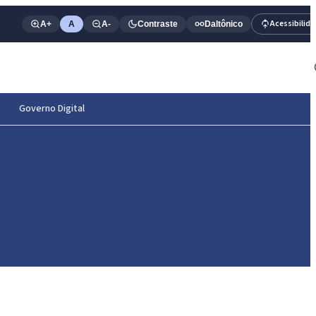
Acessibilid
A+
A
A-
Contraste
Daltônico
Governo Digital