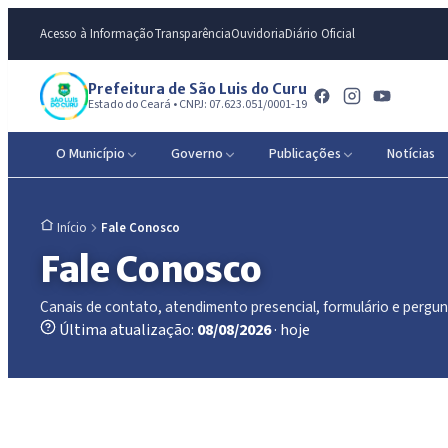
Acesso à Informação
Transparência
Ouvidoria
Diário Oficial
Prefeitura de São Luis do Curu
Estado do Ceará • CNPJ: 07.623.051/0001-19
O Município
Governo
Publicações
Notícias
Fale Conosco
Início
Fale Conosco
Canais de contato, atendimento presencial, formulário e pergun
Última atualização:
08/08/2026
· hoje