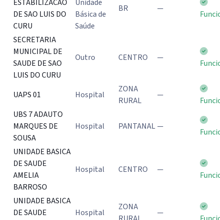
ESTABILIZACAO
Unidade
BR
—
DE SAO LUIS DO
Básica de
Funci
CURU
Saúde
SECRETARIA
MUNICIPAL DE
Outro
CENTRO
—
SAUDE DE SAO
Funci
LUIS DO CURU
ZONA
UAPS 01
Hospital
—
RURAL
Funci
UBS 7 ADAUTO
MARQUES DE
Hospital
PANTANAL
—
Funci
SOUSA
UNIDADE BASICA
DE SAUDE
Hospital
CENTRO
—
AMELIA
Funci
BARROSO
UNIDADE BASICA
ZONA
DE SAUDE
Hospital
—
RURAL
Funci