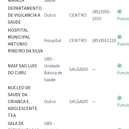
MAGELA
Saúde
DEPARTAMENTO
(85)3355-
DE VIGILANCIA A
Outro
CENTRO
1015
Funci
SAUDE
HOSPITAL
MUNICIPAL
Hospital
CENTRO
(85)3551210
ANTONIO
Funci
RIBEIRO DA SILVA
UBS -
NASF SAO LUIS
Unidade
SALGADO
—
DO CURU
Básica de
Funci
Saúde
NUCLEO DE
SAUDE DA
CRIANCA E
Outro
SALGADO
—
Funci
ADOLESCENTE
TEA
SALA DE
UBS -