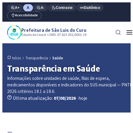
A+
A
A-
Contraste
Daltônico
Acessibilidade
Prefeitura de São Luis do Curu
Estado do Ceará • CNPJ: 07.623.051/0001-19
Transparência
Saúde
Início
Transparência em Saúde
Informações sobre unidades de saúde, filas de espera,
medicamentos disponíveis e indicadores do SUS municipal — PNTP
2026 critérios 18.1 a 18.6.
Última atualização:
07/08/2026
· hoje