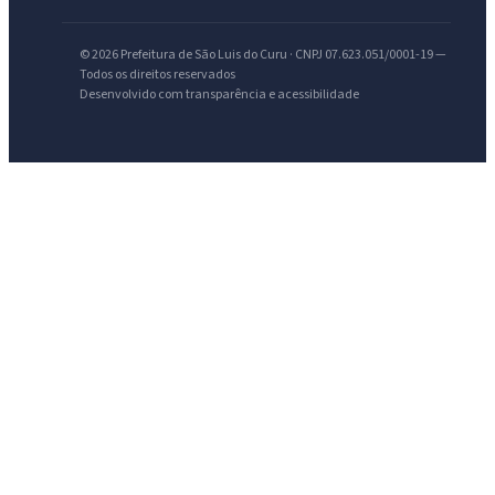
© 2026 Prefeitura de São Luis do Curu · CNPJ 07.623.051/0001-19 —
Todos os direitos reservados
Desenvolvido com transparência e acessibilidade