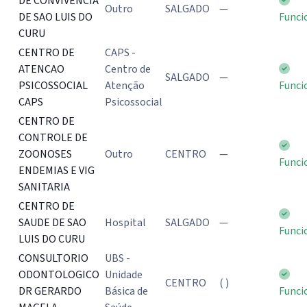
DE CONVIVENCIA
Outro
SALGADO
—
DE SAO LUIS DO
Funci
CURU
CENTRO DE
CAPS -
ATENCAO
Centro de
SALGADO
—
PSICOSSOCIAL
Atenção
Funci
CAPS
Psicossocial
CENTRO DE
CONTROLE DE
ZOONOSES
Outro
CENTRO
—
Funci
ENDEMIAS E VIG
SANITARIA
CENTRO DE
SAUDE DE SAO
Hospital
SALGADO
—
Funci
LUIS DO CURU
CONSULTORIO
UBS -
ODONTOLOGICO
Unidade
CENTRO
( )
DR GERARDO
Básica de
Funci