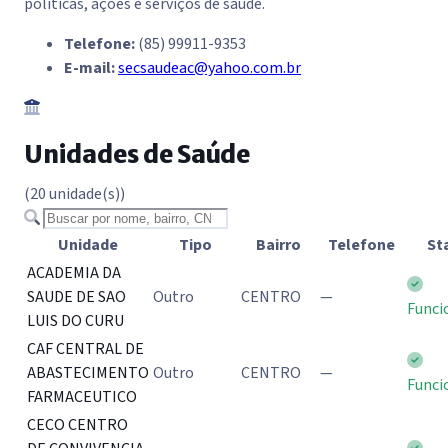
políticas, ações e serviços de saúde.
Telefone:
(85) 99911-9353
E-mail:
secsaudeac@yahoo.com.br
Unidades de Saúde
(20 unidade(s))
Buscar unidade
Unidade
Tipo
Bairro
Telefone
St
ACADEMIA DA
SAUDE DE SAO
Outro
CENTRO
—
Funci
LUIS DO CURU
CAF CENTRAL DE
ABASTECIMENTO
Outro
CENTRO
—
Funci
FARMACEUTICO
CECO CENTRO