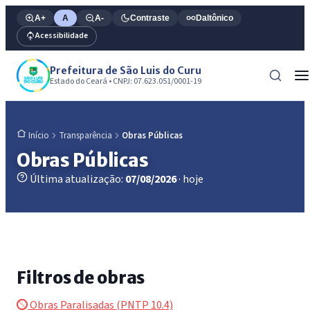
A+
A
A-
Contraste
Daltônico
Acessibilidade
Prefeitura de São Luis do Curu
Estado do Ceará • CNPJ: 07.623.051/0001-19
Transparência
Obras Públicas
Início
Obras Públicas
Última atualização:
07/08/2026
· hoje
Filtros de obras
Obras Paralisadas (PNTP 10.4)