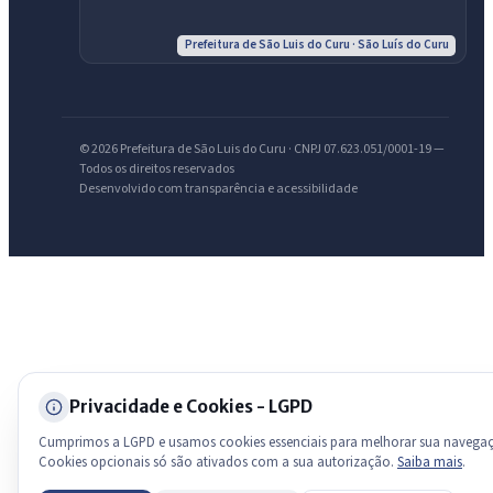
Olá. Pergunte sobre serviços, notícias, legislação, Diário Oficial,
Prefeitura de São Luis do Curu · São Luís do Curu
licitações, estrutura ou transparência do município.
Licitações abertas
Carta de serviços
Diário Oficial
© 2026 Prefeitura de São Luis do Curu · CNPJ 07.623.051/0001-19 —
Todos os direitos reservados
Desenvolvido com transparência e acessibilidade
Privacidade e Cookies - LGPD
Cumprimos a LGPD e usamos cookies essenciais para melhorar sua navega
Cookies opcionais só são ativados com a sua autorização.
Saiba mais
.