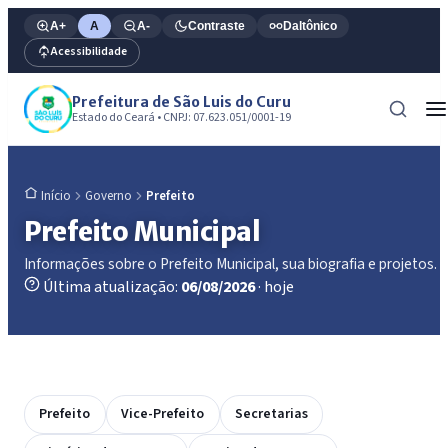
A+
A
A-
Contraste
Daltônico
Acessibilidade
Prefeitura de São Luis do Curu
Estado do Ceará • CNPJ: 07.623.051/0001-19
Governo
Prefeito
Início
Prefeito Municipal
Informações sobre o Prefeito Municipal, sua biografia e projetos.
Última atualização:
06/08/2026
· hoje
Prefeito
Vice-Prefeito
Secretarias