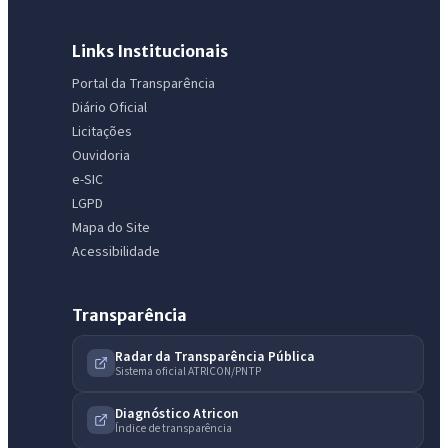
Links Institucionais
Portal da Transparência
IntGest AI
AI
Diário Oficial
Assistente do Portal
Licitações
Ouvidoria
Olá. Pergunte sobre serviços, notícias, legislação, Diário Oficial,
e-SIC
licitações, estrutura ou transparência do município.
LGPD
Mapa do Site
Licitações abertas
Carta de serviços
Diário Oficial
Acessibilidade
Transparência
Radar da Transparência Pública
Sistema oficial ATRICON/PNTP
Diagnóstico Atricon
Índice de transparência