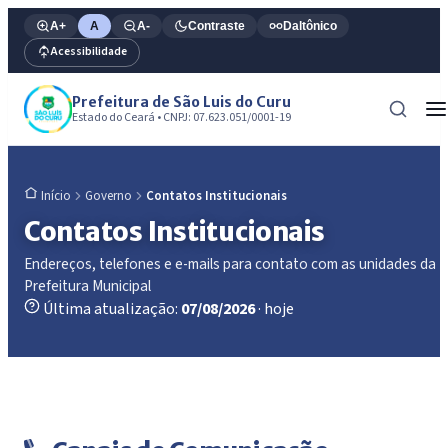
A+
A
A-
Contraste
Daltônico
Acessibilidade
Prefeitura de São Luis do Curu
Estado do Ceará • CNPJ: 07.623.051/0001-19
Governo
Contatos Institucionais
Início
Contatos Institucionais
Endereços, telefones e e-mails para contato com as unidades da
Prefeitura Municipal
Última atualização:
07/08/2026
· hoje