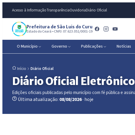
Acesso à Informação
Transparência
Ouvidoria
Diário Oficial
Prefeitura de São Luis do Curu
Estado do Ceará • CNPJ: 07.623.051/0001-19
O Município
Governo
Publicações
Notícias
Diário Oficial
Início
Diário Oficial Eletrônico
Edições oficiais publicadas pelo município com fé pública e assina
Última atualização:
08/08/2026
· hoje