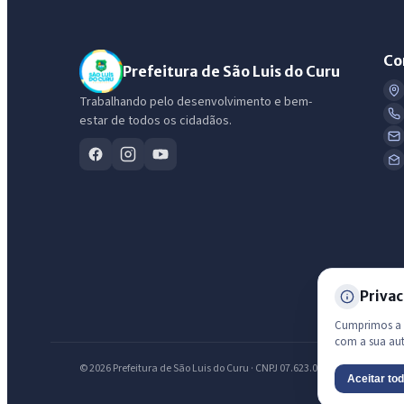
Co
Prefeitura de São Luis do Curu
Trabalhando pelo desenvolvimento e bem-
estar de todos os cidadãos.
Privac
Cumprimos a L
com a sua au
© 2026 Prefeitura de São Luis do Curu · CNPJ 07.623.051/0001-19 — Todos
Aceitar to