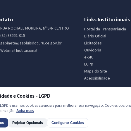
ntato
Links Institucionais
RUA ROCHAEL MOREIRA, Nº S/N CENTRO
Portal da Transparência
(85) 33551-015
Diário Oficial
Licitações
gabinete@saoluisdocuru.ce.gov.br
Ouvidoria
Webmail Institucional
e-SIC
LGPD
Mapa do Site
Acessibilidade
idade e Cookies - LGPD
GPD e usamos cookies essenciais para melhorar sua navegação. Cookies opciona
torização.
Saiba mais
.
 os direitos reservados
dos
Rejeitar Opcionais
Configurar Cookies