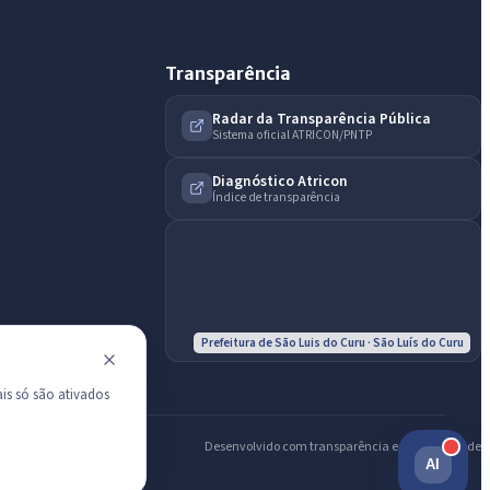
Diário Oficial
Transparência
Radar da Transparência Pública
Sistema oficial ATRICON/PNTP
Diagnóstico Atricon
Índice de transparência
Prefeitura de São Luis do Curu · São Luís do Curu
is só são ativados
Desenvolvido com transparência e acessibilidade
AI