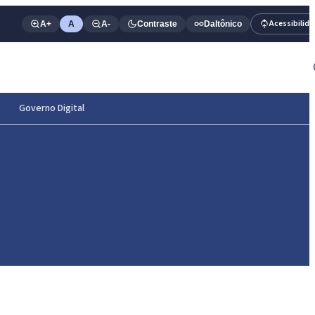
Acessibilid
A+
A
A-
Contraste
Daltônico
Governo Digital