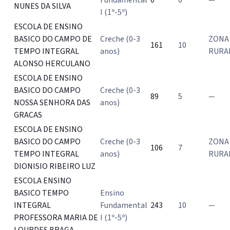
NUNES DA SILVA
I (1º-5º)
ESCOLA DE ENSINO
BASICO DO CAMPO DE
Creche (0-3
ZONA
161
10
TEMPO INTEGRAL
anos)
RURA
ALONSO HERCULANO
ESCOLA DE ENSINO
BASICO DO CAMPO
Creche (0-3
89
5
—
NOSSA SENHORA DAS
anos)
GRACAS
ESCOLA DE ENSINO
BASICO DO CAMPO
Creche (0-3
ZONA
106
7
TEMPO INTEGRAL
anos)
RURA
DIONISIO RIBEIRO LUZ
ESCOLA ENSINO
BASICO TEMPO
Ensino
INTEGRAL
Fundamental
243
10
—
PROFESSORA MARIA DE
I (1º-5º)
LOURDES BRAGA