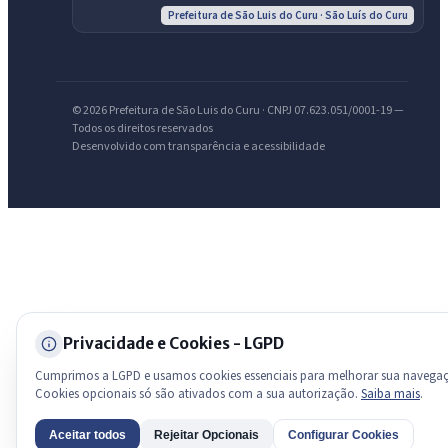
Prefeitura de São Luis do Curu · São Luís do Curu
licitações, estrutura ou transparência do município.
Licitações abertas
Carta de serviços
Diário Oficial
© 2026 Prefeitura de São Luis do Curu · CNPJ 07.623.051/0001-19 —
Todos os direitos reservados
Desenvolvido com transparência e acessibilidade
Privacidade e Cookies - LGPD
Cumprimos a LGPD e usamos cookies essenciais para melhorar sua navega
Cookies opcionais só são ativados com a sua autorização.
Saiba mais
.
Aceitar todos
Rejeitar Opcionais
Configurar Cookies
AI