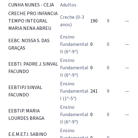
CUNHA NUNES - CEJA
Adultos
CRECHE PRO INFANCIA
Creche (0-3
TEMPO INTEGRAL
190
9
—
anos)
MARIA NENA ABREU
Ensino
EEBC. NOSSA S. DAS
Fundamental
0
0
—
GRAÇAS
II (6º-9º)
Ensino
EEBTI. PADRE J. SINVAL
Fundamental
0
0
—
FACUNDO
II (6º-9º)
Ensino
EEBTIPJ SINVAL
Fundamental
241
9
—
FACUNDO
I (1º-5º)
Ensino
EEBTIP. MARIA
Fundamental
0
0
—
LOURDES BRAGA
II (6º-9º)
Ensino
E.E.M.E.T.I. SABINO
Fundamental
0
0
—