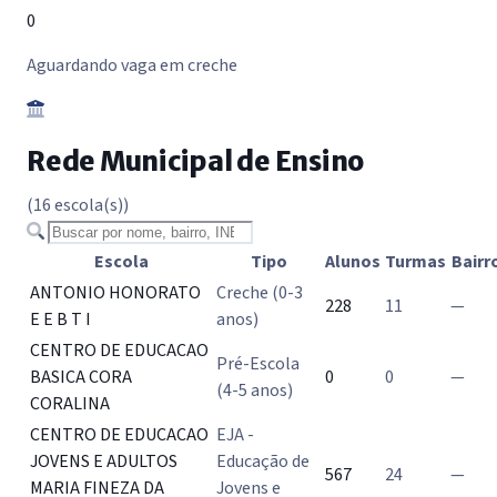
0
Aguardando vaga em creche
Rede Municipal de Ensino
(16 escola(s))
Buscar escola
Escola
Tipo
Alunos
Turmas
Bairr
ANTONIO HONORATO
Creche (0-3
228
11
—
E E B T I
anos)
CENTRO DE EDUCACAO
Pré-Escola
BASICA CORA
0
0
—
(4-5 anos)
CORALINA
CENTRO DE EDUCACAO
EJA -
JOVENS E ADULTOS
Educação de
567
24
—
MARIA FINEZA DA
Jovens e