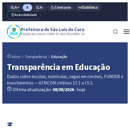
A+
A
A-
Contraste
Daltônico
Acessibilidade
Prefeitura de São Luis do Curu
Estado do Ceará • CNPJ: 07.623.051/0001-19
Transparência
Educação
Início
Transparência em Educação
Dados sobre escolas, matrículas, vagas em creches, FUNDEB e
investimentos — ATRICON critérios 15.1 a 15.5.
Última atualização:
08/08/2026
· hoje