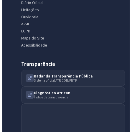
Diário Oficial
Licitações
Ouvidoria
e-SIC
LGPD
Mapa do Site
Acessibilidade
Transparência
Radar da Transparência Pública
Sistema oficial ATRICON/PNTP
Diagnóstico Atricon
Índice de transparência
IntGest AI
AI
Assistente do Portal
Olá. Pergunte sobre serviços, notícias, legislação, Diário Oficial,