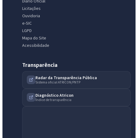
Diário Oficial
Licitações
Ouvidoria
e-SIC
LGPD
Mapa do Site
Acessibilidade
Transparência
Radar da Transparência Pública
Sistema oficial ATRICON/PNTP
Diagnóstico Atricon
Índice de transparência
IntGest AI
AI
Assistente do Portal
Olá. Pergunte sobre serviços, notícias, legislação, Diário Oficial,