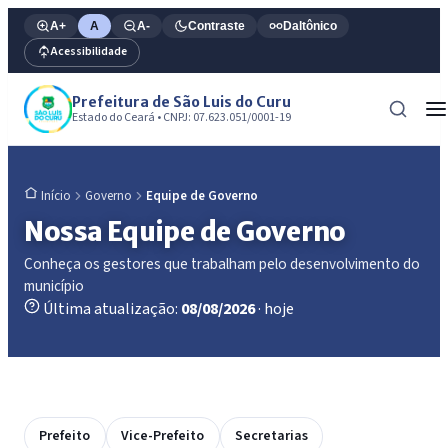
A+
A
A-
Contraste
Daltônico
Acessibilidade
Prefeitura de São Luis do Curu
Estado do Ceará • CNPJ: 07.623.051/0001-19
Governo
Equipe de Governo
Início
Nossa Equipe de Governo
Conheça os gestores que trabalham pelo desenvolvimento do
município
Última atualização:
08/08/2026
· hoje
Prefeito
Vice-Prefeito
Secretarias