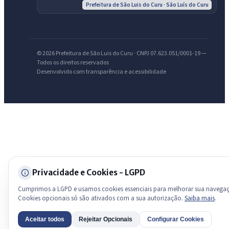
Prefeitura de São Luis do Curu · São Luís do Curu
licitações, estrutura ou transparência do município.
Licitações abertas
Carta de serviços
Diário Oficial
© 2026 Prefeitura de São Luis do Curu · CNPJ 07.623.051/0001-19 —
Todos os direitos reservados
Desenvolvido com transparência e acessibilidade
Privacidade e Cookies - LGPD
Cumprimos a LGPD e usamos cookies essenciais para melhorar sua navega
Cookies opcionais só são ativados com a sua autorização.
Saiba mais
.
Aceitar todos
Rejeitar Opcionais
Configurar Cookies
AI