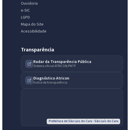
Ouvidoria
e-SIC
LGPD
Mapa do Site
Acessibilidade
Transparência
Radar da Transparência Pública
Sistema oficial ATRICON/PNTP
Diagnóstico Atricon
Índice de transparência
IntGest AI
AI
Assistente do Portal
Olá. Pergunte sobre serviços, notícias, legislação, Diário Oficial,
licitações, estrutura ou transparência do município.
Prefeitura de São Luis do Curu · São Luís do Curu