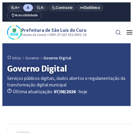
A+
A
A-
Contraste
Daltônico
Acessibilidade
Prefeitura de São Luis do Curu
Estado do Ceará • CNPJ: 07.623.051/0001-19
Governo
Governo Digital
Início
Governo Digital
Serviços públicos digitais, dados abertos e regulamentação da
transformação digital municipal
Última atualização:
07/08/2026
· hoje
Governo Digital