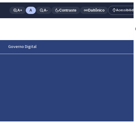
Acessibilid
A+
A
A-
Contraste
Daltônico
Governo Digital