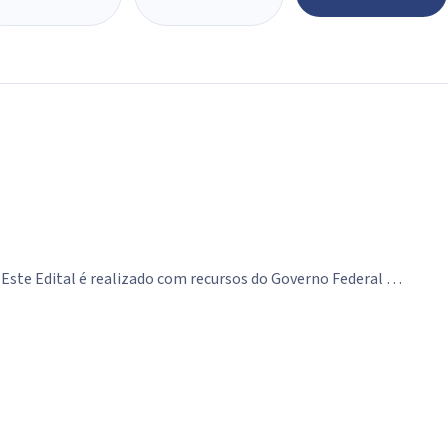
ata início
Data fim
. Este Edital é realizado com recursos do Governo Federal …