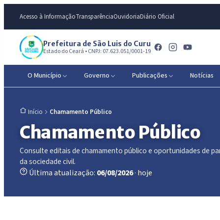
Acesso à Informação
Transparência
Ouvidoria
Diário Oficial
Prefeitura de São Luis do Curu
Estado do Ceará • CNPJ: 07.623.051/0001-19
O Município
Governo
Publicações
Notícias
Chamamento Público
Início
Chamamento Público
Consulte editais de chamamento público e oportunidades de pa
da sociedade civil.
Última atualização:
06/08/2026
· hoje