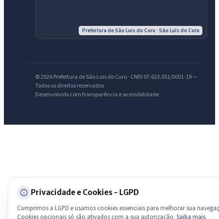
Olá. Pergunte sobre serviços, notícias, legislação, Diário Oficial,
Prefeitura de São Luis do Curu · São Luís do Curu
licitações, estrutura ou transparência do município.
Licitações abertas
Carta de serviços
Diário Oficial
© 2026 Prefeitura de São Luis do Curu · CNPJ 07.623.051/0001-19 —
Todos os direitos reservados
Desenvolvido com transparência e acessibilidade
Privacidade e Cookies - LGPD
Cumprimos a LGPD e usamos cookies essenciais para melhorar sua navega
Cookies opcionais só são ativados com a sua autorização.
Saiba mais
.