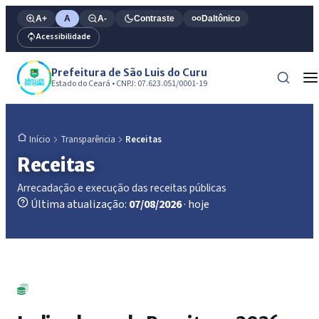
A+
A
A-
Contraste
Daltônico
Acessibilidade
Prefeitura de São Luis do Curu
Estado do Ceará • CNPJ: 07.623.051/0001-19
Transparência
Receitas
Início
Receitas
Arrecadação e execução das receitas públicas
Última atualização:
07/08/2026
· hoje