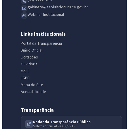
gabinete@saoluisdocuru.ce.gov.br
Webmail Institucional
Links Institucionais
Portal da Transparência
Diário Oficial
Licitações
IntGest AI
AI
Ouvidoria
Assistente do Portal
e-SIC
LGPD
Olá. Pergunte sobre serviços, notícias, legislação, Diário Oficial,
Mapa do Site
licitações, estrutura ou transparência do município.
Acessibilidade
Licitações abertas
Carta de serviços
Diário Oficial
Transparência
Radar da Transparência Pública
Sistema oficial ATRICON/PNTP