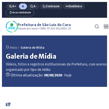
A+
A
A-
Contraste
Daltônico
Acessibilidade
Prefeitura de São Luis do Curu
Estado do Ceará • CNPJ: 07.623.051/0001-19
Galeria de Mídia
Início
Galeria de Mídia
Vídeos, fotos e registros institucionais da Prefeitura, com acervo
organizado por tipo de mídia.
Última atualização:
08/08/2026
· hoje