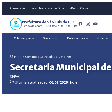
Acesso à Informação
Transparência
Ouvidoria
Diário Oficial
Prefeitura de São Luis do Curu
Estado do Ceará • CNPJ: 07.623.051/0001-19
O Município
Governo
Publicações
Notícias
Governo
Secretarias
Detalhes
Início
Secretaria Municipal d
SEPAC
Última atualização:
06/08/2026
· hoje