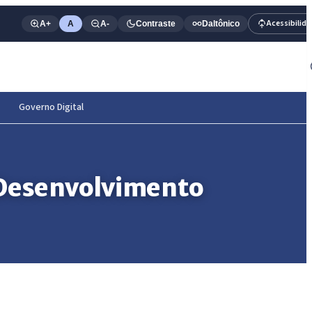
Acessibilid
A+
A
A-
Contraste
Daltônico
Governo Digital
e Desenvolvimento