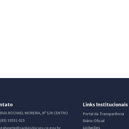
ntato
Links Institucionais
RUA ROCHAEL MOREIRA, Nº S/N CENTRO
Portal da Transparência
(85) 33551-015
Diário Oficial
Licitações
gabinete@saoluisdocuru.ce.gov.br