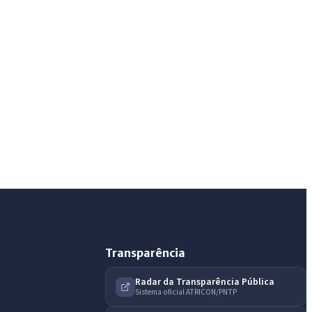
IntGest AI
AI
Assistente do Portal
Olá. Pergunte sobre serviços, notícias, legislação,
Diário Oficial, licitações, estrutura ou transparência
do município.
Licitações abertas
Carta de serviços
Diário Oficial
Transparência
Radar da Transparência Pública
Sistema oficial ATRICON/PNTP