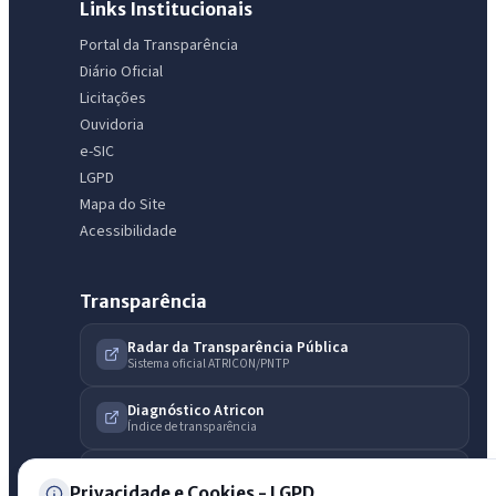
Links Institucionais
IntGest AI
AI
Assistente do Portal
Portal da Transparência
Diário Oficial
Licitações
Olá. Pergunte sobre serviços, notícias, legislação, Diário Oficial,
Ouvidoria
licitações, estrutura ou transparência do município.
e-SIC
LGPD
Licitações abertas
Carta de serviços
Diário Oficial
Mapa do Site
Acessibilidade
Transparência
Radar da Transparência Pública
Sistema oficial ATRICON/PNTP
Diagnóstico Atricon
Índice de transparência
Privacidade e Cookies - LGPD