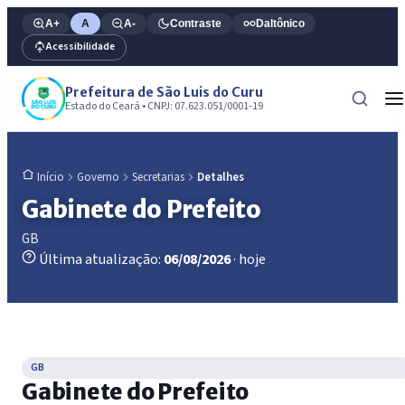
A+
A
A-
Contraste
Daltônico
Acessibilidade
Prefeitura de São Luis do Curu
Estado do Ceará • CNPJ: 07.623.051/0001-19
Governo
Secretarias
Detalhes
Início
Gabinete do Prefeito
GB
Última atualização:
06/08/2026
· hoje
GB
Gabinete do Prefeito