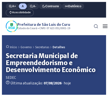
A+
A
A-
Contraste
Daltônico
Acessibilidade
Prefeitura de São Luis do Curu
Estado do Ceará • CNPJ: 07.623.051/0001-19
Governo
Secretarias
Detalhes
Início
Secretaria Municipal de
Empreendedorismo e
Desenvolvimento Econômico
SEDEC
Última atualização:
07/08/2026
· hoje