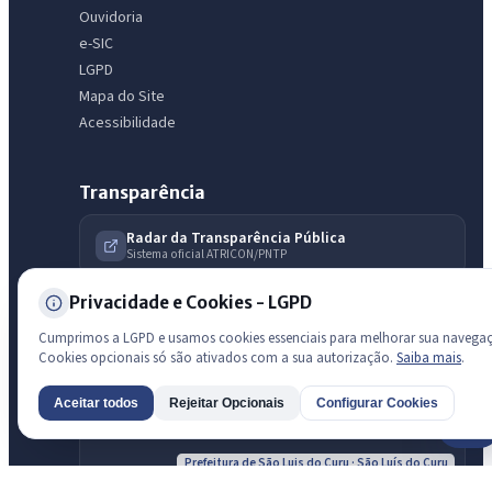
Ouvidoria
e-SIC
LGPD
Mapa do Site
Acessibilidade
Transparência
Radar da Transparência Pública
Sistema oficial ATRICON/PNTP
Diagnóstico Atricon
Privacidade e Cookies - LGPD
Índice de transparência
Cumprimos a LGPD e usamos cookies essenciais para melhorar sua navega
Cookies opcionais só são ativados com a sua autorização.
Saiba mais
.
Aceitar todos
Rejeitar Opcionais
Configurar Cookies
AI
Prefeitura de São Luis do Curu · São Luís do Curu