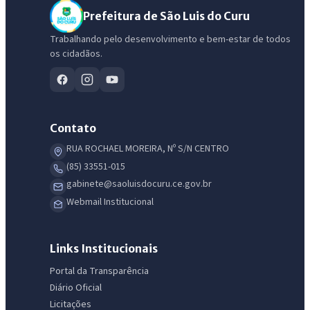
Prefeitura de São Luis do Curu
Trabalhando pelo desenvolvimento e bem-estar de todos
os cidadãos.
Contato
RUA ROCHAEL MOREIRA, Nº S/N CENTRO
(85) 33551-015
gabinete@saoluisdocuru.ce.gov.br
IntGest AI
Webmail Institucional
AI
Assistente do Portal
Links Institucionais
Olá. Pergunte sobre serviços, notícias, legislação, Diário Oficial,
Portal da Transparência
licitações, estrutura ou transparência do município.
Diário Oficial
Licitações
Licitações abertas
Carta de serviços
Diário Oficial