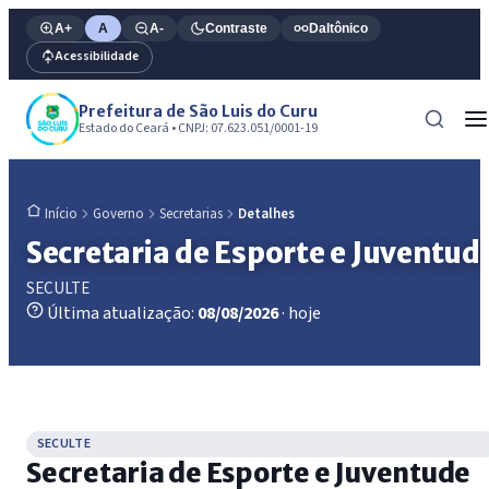
A+
A
A-
Contraste
Daltônico
Acessibilidade
Prefeitura de São Luis do Curu
Estado do Ceará • CNPJ: 07.623.051/0001-19
Governo
Secretarias
Detalhes
Início
Secretaria de Esporte e Juventud
SECULTE
Última atualização:
08/08/2026
· hoje
SECULTE
Secretaria de Esporte e Juventude