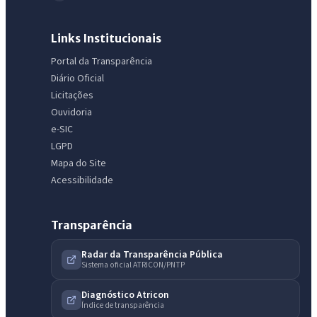
Links Institucionais
Portal da Transparência
IntGest AI
AI
Diário Oficial
Assistente do Portal
Licitações
Ouvidoria
Olá. Pergunte sobre serviços, notícias, legislação, Diário Oficial,
e-SIC
licitações, estrutura ou transparência do município.
LGPD
Mapa do Site
Licitações abertas
Carta de serviços
Diário Oficial
Acessibilidade
Transparência
Radar da Transparência Pública
Sistema oficial ATRICON/PNTP
Diagnóstico Atricon
Índice de transparência