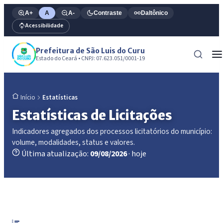
A+
A
A-
Contraste
Daltônico
Acessibilidade
Prefeitura de São Luis do Curu
Estado do Ceará • CNPJ: 07.623.051/0001-19
Estatísticas
Início
Estatísticas de Licitações
Indicadores agregados dos processos licitatórios do município:
volume, modalidades, status e valores.
Última atualização:
09/08/2026
· hoje