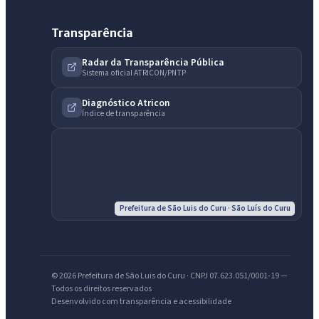
Transparência
IntGest AI
AI
Assistente do Portal
Radar da Transparência Pública
Sistema oficial ATRICON/PNTP
Diagnóstico Atricon
Olá. Pergunte sobre serviços, notícias, legislação, Diário Oficial,
Índice de transparência
licitações, estrutura ou transparência do município.
Licitações abertas
Carta de serviços
Diário Oficial
Prefeitura de São Luis do Curu · São Luís do Curu
© 2026 Prefeitura de São Luis do Curu · CNPJ 07.623.051/0001-19 —
Todos os direitos reservados
Desenvolvido com transparência e acessibilidade