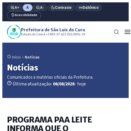
A+
A
A-
Contraste
Daltônico
Acessibilidade
Prefeitura de São Luis do Curu
Estado do Ceará • CNPJ: 07.623.051/0001-19
Notícias
Início
Notícias
Comunicados e matérias oficiais da Prefeitura.
Última atualização:
06/08/2026
· hoje
PROGRAMA PAA LEITE
INFORMA QUE O