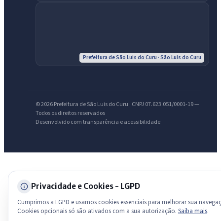
Olá. Pergunte sobre serviços, notícias, legislação, Diário Oficial,
licitações, estrutura ou transparência do município.
Licitações abertas
Carta de serviços
Diário Oficial
Prefeitura de São Luis do Curu · São Luís do Curu
© 2026 Prefeitura de São Luis do Curu · CNPJ 07.623.051/0001-19 —
Todos os direitos reservados
Desenvolvido com transparência e acessibilidade
Privacidade e Cookies - LGPD
Cumprimos a LGPD e usamos cookies essenciais para melhorar sua navega
Cookies opcionais só são ativados com a sua autorização.
Saiba mais
.