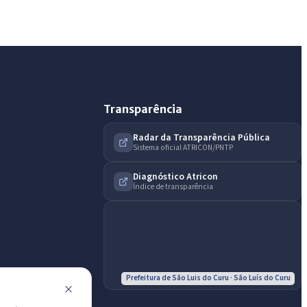
Diário Oficial, licitações, estrutura ou transparência
do município.
Licitações abertas
Carta de serviços
Diário Oficial
Transparência
Radar da Transparência Pública
Sistema oficial ATRICON/PNTP
Diagnóstico Atricon
Índice de transparência
Prefeitura de São Luis do Curu · São Luís do Curu