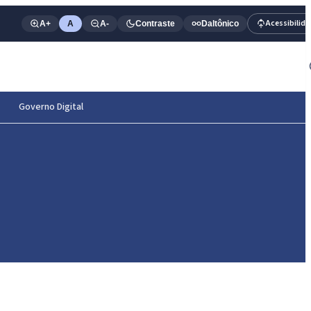
Acessibilid
A+
A
A-
Contraste
Daltônico
Governo Digital