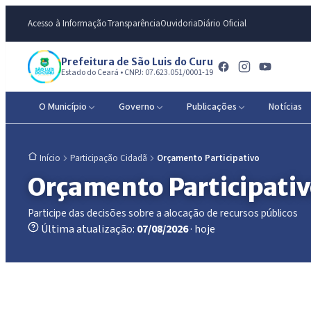
Acesso à Informação
Transparência
Ouvidoria
Diário Oficial
Prefeitura de São Luis do Curu
Estado do Ceará • CNPJ: 07.623.051/0001-19
O Município
Governo
Publicações
Notícias
Participação Cidadã
Orçamento Participativo
Início
Orçamento Participati
Participe das decisões sobre a alocação de recursos públicos
Última atualização:
07/08/2026
· hoje