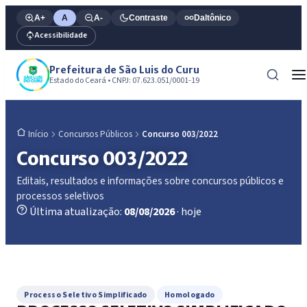
A+
A
A-
Contraste
Daltônico
Acessibilidade
Prefeitura de São Luis do Curu
Estado do Ceará • CNPJ: 07.623.051/0001-19
Concursos Públicos
Concurso 003/2022
Início
Concurso 003/2022
Editais, resultados e informações sobre concursos públicos e
processos seletivos
Última atualização:
08/08/2026
· hoje
Processo Seletivo Simplificado
Homologado