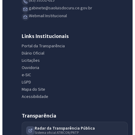
(85) 33551-015
gabinete@saoluisdocuru.ce.gov.br
Webmail Institucional
Links Institucionais
Portal da Transparência
Diário Oficial
Licitações
IntGest AI
AI
Ouvidoria
Assistente do Portal
e-SIC
LGPD
Mapa do Site
Olá. Pergunte sobre serviços, notícias, legislação, Diário Oficial,
licitações, estrutura ou transparência do município.
Acessibilidade
Licitações abertas
Carta de serviços
Diário Oficial
Transparência
Radar da Transparência Pública
Sistema oficial ATRICON/PNTP