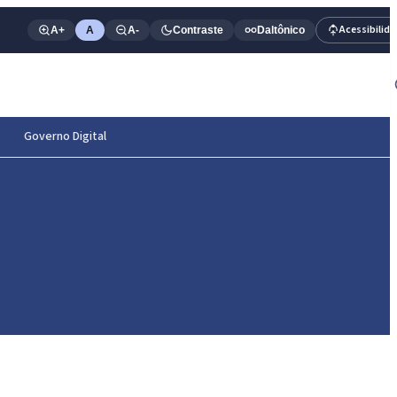
Acessibilid
A+
A
A-
Contraste
Daltônico
Governo Digital