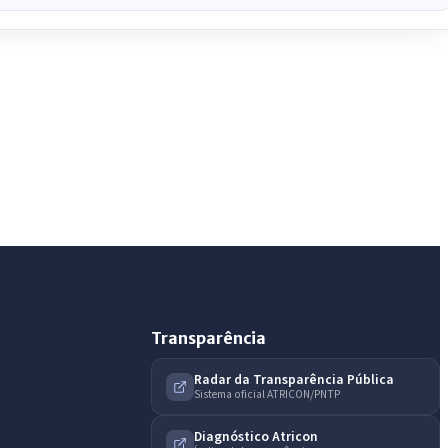
IntGest AI
AI
Assistente do Portal
Olá. Pergunte sobre serviços, notícias, legislação,
Diário Oficial, licitações, estrutura ou transparência
do município.
Licitações abertas
Carta de serviços
Diário Oficial
Transparência
Radar da Transparência Pública
Sistema oficial ATRICON/PNTP
Diagnóstico Atricon