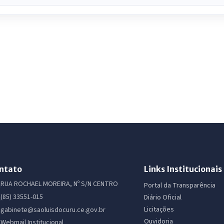
ntato
Links Institucionais
RUA ROCHAEL MOREIRA, Nº S/N CENTRO
Portal da Transparência
(85) 33551-015
Diário Oficial
Licitações
gabinete@saoluisdocuru.ce.gov.br
Ouvidoria
Webmail Institucional