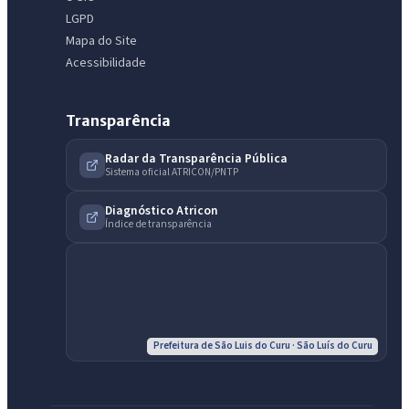
LGPD
Mapa do Site
Acessibilidade
IntGest AI
AI
Assistente do Portal
Transparência
Radar da Transparência Pública
Sistema oficial ATRICON/PNTP
Olá. Pergunte sobre serviços, notícias, legislação, Diário Oficial,
licitações, estrutura ou transparência do município.
Diagnóstico Atricon
Índice de transparência
Licitações abertas
Carta de serviços
Diário Oficial
Prefeitura de São Luis do Curu · São Luís do Curu