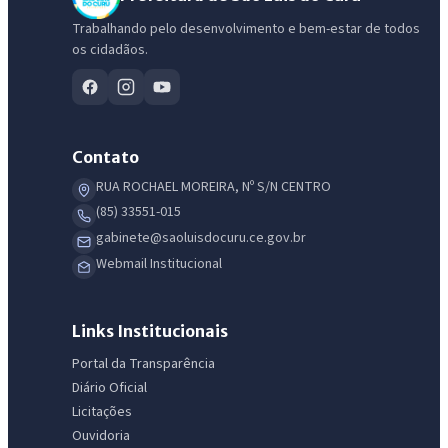
Trabalhando pelo desenvolvimento e bem-estar de todos
os cidadãos.
Contato
RUA ROCHAEL MOREIRA, Nº S/N CENTRO
(85) 33551-015
gabinete@saoluisdocuru.ce.gov.br
IntGest AI
AI
Assistente do Portal
Webmail Institucional
Olá. Pergunte sobre serviços, notícias, legislação, Diário Oficial,
Links Institucionais
licitações, estrutura ou transparência do município.
Portal da Transparência
Diário Oficial
Licitações abertas
Carta de serviços
Diário Oficial
Licitações
Ouvidoria