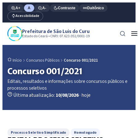
A+
A
A-
Contraste
Daltônico
Acessibilidade
Prefeitura de São Luis do Curu
Estado do Ceará • CNPJ: 07.623.051/0001-19
Concursos Públicos
Concurso 001/2021
Início
Concurso 001/2021
Editais, resultados e informações sobre concursos públicos e
processos seletivos
Última atualização:
10/08/2026
· hoje
Processo Seletivo Simplificado
Homologado