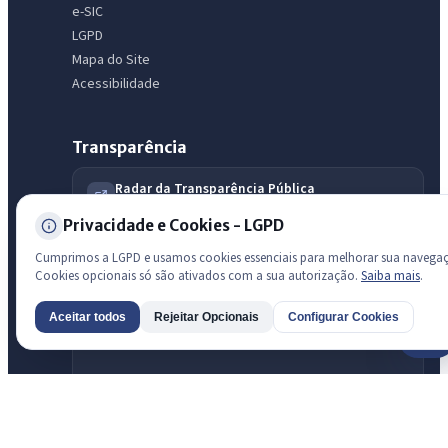
e-SIC
LGPD
Mapa do Site
Acessibilidade
Transparência
Radar da Transparência Pública
Sistema oficial ATRICON/PNTP
Privacidade e Cookies - LGPD
Diagnóstico Atricon
Cumprimos a LGPD e usamos cookies essenciais para melhorar sua navega
Índice de transparência
Cookies opcionais só são ativados com a sua autorização.
Saiba mais
.
Aceitar todos
Rejeitar Opcionais
Configurar Cookies
AI
Prefeitura de São Luis do Curu · São Luís do Curu