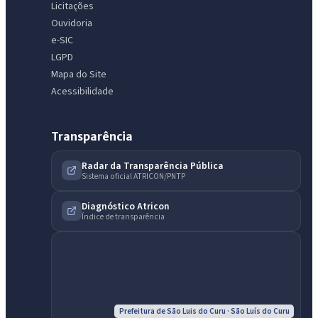
Licitações
Ouvidoria
e-SIC
LGPD
Mapa do Site
Acessibilidade
Transparência
Radar da Transparência Pública
Sistema oficial ATRICON/PNTP
Diagnóstico Atricon
IntGest AI
Índice de transparência
AI
Assistente do Portal
Olá. Pergunte sobre serviços, notícias, legislação, Diário Oficial,
licitações, estrutura ou transparência do município.
Prefeitura de São Luis do Curu · São Luís do Curu