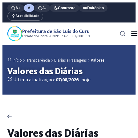
A+
A
A-
Contraste
Daltônico
Acessibilidade
Prefeitura de São Luis do Curu
Estado do Ceará • CNPJ: 07.623.051/0001-19
Transparência
Diárias e Passagens
Valores
Início
Valores das Diárias
Última atualização:
07/08/2026
· hoje
Valores das Diárias