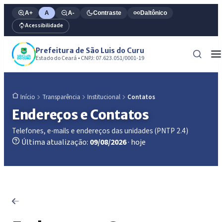
A+
A
A-
Contraste
Daltônico
Acessibilidade
Prefeitura de São Luis do Curu
Estado do Ceará • CNPJ: 07.623.051/0001-19
Transparência
Institucional
Contatos
Início
Endereços e Contatos
Telefones, e-mails e endereços das unidades (PNTP 2.4)
Última atualização:
09/08/2026
· hoje