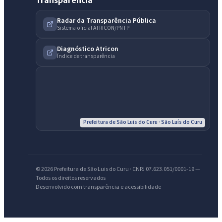
Transparência
Radar da Transparência Pública
Sistema oficial ATRICON/PNTP
Diagnóstico Atricon
Índice de transparência
IntGest AI
AI
Assistente do Portal
Prefeitura de São Luis do Curu · São Luís do Curu
Olá. Pergunte sobre serviços, notícias, legislação, Diário Oficial,
licitações, estrutura ou transparência do município.
© 2026 Prefeitura de São Luis do Curu · CNPJ 07.623.051/0001-19 —
Todos os direitos reservados
Licitações abertas
Carta de serviços
Diário Oficial
Desenvolvido com transparência e acessibilidade