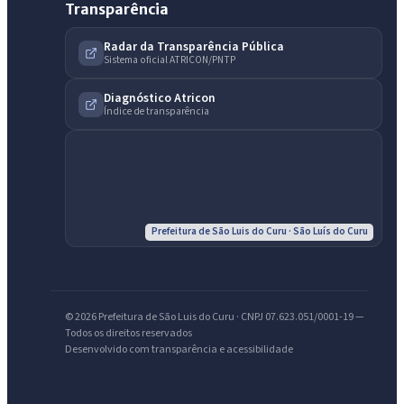
Transparência
Radar da Transparência Pública
Sistema oficial ATRICON/PNTP
Diagnóstico Atricon
Índice de transparência
IntGest AI
AI
Assistente do Portal
Olá. Pergunte sobre serviços, notícias, legislação, Diário Oficial,
Prefeitura de São Luis do Curu · São Luís do Curu
licitações, estrutura ou transparência do município.
Licitações abertas
Carta de serviços
Diário Oficial
© 2026 Prefeitura de São Luis do Curu · CNPJ 07.623.051/0001-19 —
Todos os direitos reservados
Desenvolvido com transparência e acessibilidade