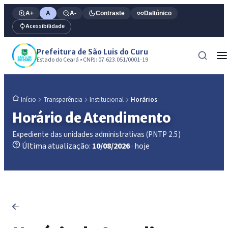
A+
A
A-
Contraste
Daltônico
Acessibilidade
Prefeitura de São Luis do Curu
Estado do Ceará • CNPJ: 07.623.051/0001-19
Transparência
Institucional
Horários
Início
Horário de Atendimento
Expediente das unidades administrativas (PNTP 2.5)
Última atualização:
10/08/2026
· hoje