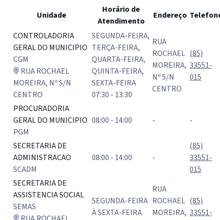
Horário de
Unidade
Endereço
Telefon
Atendimento
Horários de atendimento das unidades administrativas do Pod
CONTROLADORIA
SEGUNDA-FEIRA,
RUA
GERAL DO MUNICIPIO
TERÇA-FEIRA,
ROCHAEL
(85)
CGM
QUARTA-FEIRA,
MOREIRA,
33551-
RUA ROCHAEL
QUINTA-FEIRA,
Nº S/N
015
MOREIRA, Nº S/N
SEXTA-FEIRA
CENTRO
CENTRO
07:30 - 13:30
PROCURADORIA
GERAL DO MUNICIPIO
08:00 - 14:00
-
-
PGM
SECRETARIA DE
(85)
ADMINISTRACAO
08:00 - 14:00
-
33551-
SCADM
015
SECRETARIA DE
RUA
ASSISTENCIA SOCIAL
SEGUNDA-FEIRA
ROCHAEL
(85)
SEMAS
À SEXTA-FEIRA
MOREIRA,
33551-
RUA ROCHAEL