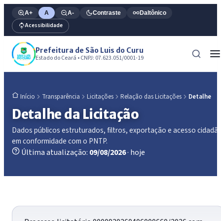
A+
A
A-
Contraste
Daltônico
Acessibilidade
Prefeitura de São Luis do Curu
Estado do Ceará • CNPJ: 07.623.051/0001-19
Transparência
Licitações
Relação das Licitações
Detalhe
Início
Detalhe da Licitação
Dados públicos estruturados, filtros, exportação e acesso cidadã
em conformidade com o PNTP.
Última atualização:
09/08/2026
· hoje