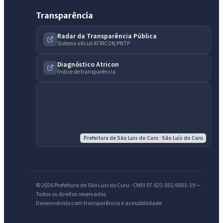
Transparência
Radar da Transparência Pública
Sistema oficial ATRICON/PNTP
Diagnóstico Atricon
Índice de transparência
Prefeitura de São Luis do Curu · São Luís do Curu
IntGest AI
AI
Assistente do Portal
© 2026 Prefeitura de São Luis do Curu · CNPJ 07.623.051/0001-19 —
Todos os direitos reservados
Desenvolvido com transparência e acessibilidade
Olá. Pergunte sobre serviços, notícias, legislação, Diário Oficial,
licitações, estrutura ou transparência do município.