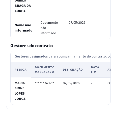
DANILO
BRAGA DA
CUNHA
Documento
07/05/2026
-
Nome não
não
informado
informado
Gestores do contrato
Gestores designados para acompanhamento do contrato, c
DOCUMENTO
DATA
PESSOA
DESIGNAÇÃO
AT
MASCARADO
FIM
MARIA
***.***.623-**
07/05/2026
-
003
SIONE
LOPES
JORGE