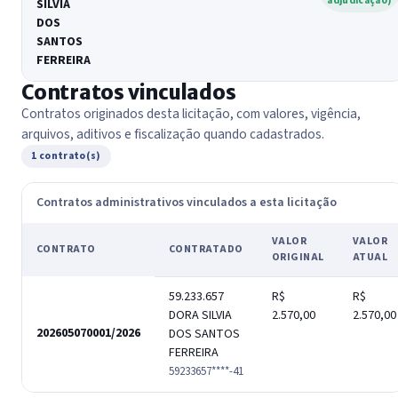
adjudicação)
SILVIA
DOS
SANTOS
FERREIRA
Contratos vinculados
Contratos originados desta licitação, com valores, vigência,
arquivos, aditivos e fiscalização quando cadastrados.
1 contrato(s)
Contratos administrativos vinculados a esta licitação
VALOR
VALOR
CONTRATO
CONTRATADO
ORIGINAL
ATUAL
59.233.657
R$
R$
DORA SILVIA
2.570,00
2.570,00
202605070001/2026
DOS SANTOS
FERREIRA
59233657****-41