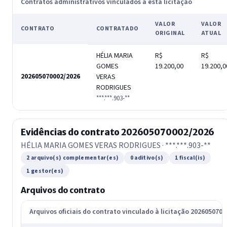
Contratos administrativos vinculados a esta licitação
VALOR
VALOR
CONTRATO
CONTRATADO
ORIGINAL
ATUAL
HÉLIA MARIA
R$
R$
GOMES
19.200,00
19.200,0
202605070002/2026
VERAS
RODRIGUES
***.***.903-**
Evidências do contrato 202605070002/2026
HÉLIA MARIA GOMES VERAS RODRIGUES · ***.***.903-**
2 arquivo(s) complementar(es)
0 aditivo(s)
1 fiscal(is)
1 gestor(es)
Arquivos do contrato
Arquivos oficiais do contrato vinculado à licitação 202605070