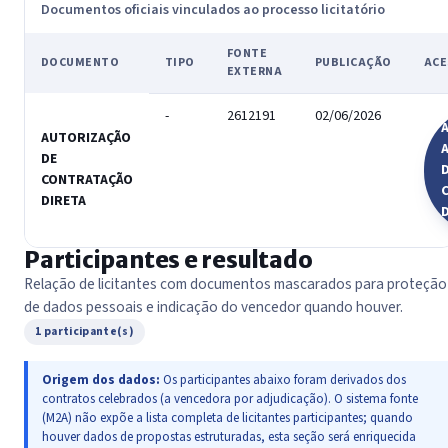
Documentos oficiais vinculados ao processo licitatório
FONTE
DOCUMENTO
TIPO
PUBLICAÇÃO
ACE
EXTERNA
-
2612191
02/06/2026
A
AUTORIZAÇÃO
DE
CONTRATAÇÃO
DIRETA
Participantes e resultado
Relação de licitantes com documentos mascarados para proteção
de dados pessoais e indicação do vencedor quando houver.
1 participante(s)
Origem dos dados:
Os participantes abaixo foram derivados dos
contratos celebrados (a vencedora por adjudicação). O sistema fonte
(M2A) não expõe a lista completa de licitantes participantes; quando
houver dados de propostas estruturadas, esta seção será enriquecida