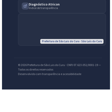
Diagnóstico Atricon
Índice de transparência
Prefeitura de São Luis do Curu · São Luís do Curu
IntGest AI
AI
Assistente do Portal
© 2026 Prefeitura de São Luis do Curu · CNPJ 07.623.051/0001-19 —
Olá. Pergunte sobre serviços, notícias, legislação, Diário Oficial,
Todos os direitos reservados
Desenvolvido com transparência e acessibilidade
licitações, estrutura ou transparência do município.
Licitações abertas
Carta de serviços
Diário Oficial