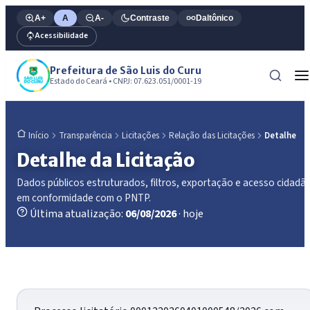
A+
A
A-
Contraste
Daltônico
Acessibilidade
Prefeitura de São Luis do Curu
Estado do Ceará • CNPJ: 07.623.051/0001-19
Transparência
Licitações
Relação das Licitações
Detalhe
Início
Detalhe da Licitação
Dados públicos estruturados, filtros, exportação e acesso cidadã
em conformidade com o PNTP.
Última atualização:
06/08/2026
· hoje