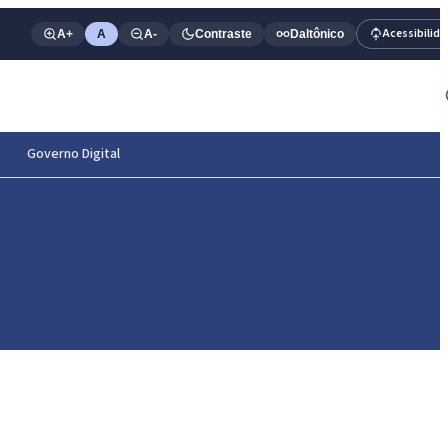
Acessibilid
A+
A
A-
Contraste
Daltônico
Governo Digital