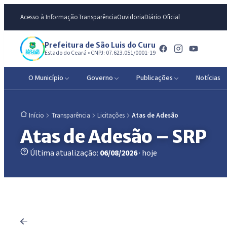
Acesso à Informação
Transparência
Ouvidoria
Diário Oficial
Prefeitura de São Luis do Curu
Estado do Ceará • CNPJ: 07.623.051/0001-19
O Município
Governo
Publicações
Notícias
Transparência
Licitações
Atas de Adesão
Início
Atas de Adesão – SRP
Última atualização:
06/08/2026
· hoje