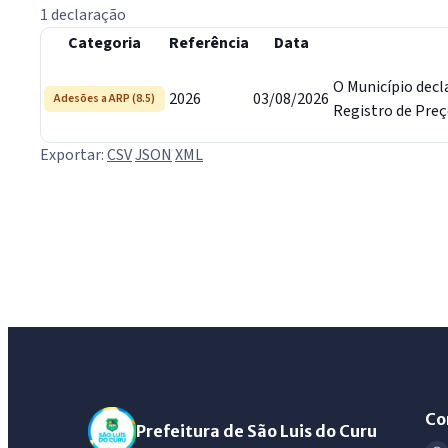
1 declaração
Categoria
Referência
Data
O Município dec
2026
03/08/2026
Adesões a ARP (8.5)
Registro de Preço
Exportar:
CSV
JSON
XML
Co
Prefeitura de São Luis do Curu