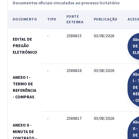
Documentos oficiais vinculados ao processo licitatório
FONTE
DOCUMENTO
TIPO
PUBLICAÇÃO
ACES
EXTERNA
-
2586815
03/08/2026
EDITAL DE
Abr
PREGÃO
DE
ELETRÔNICO
EL
-
2586816
03/08/2026
Ab
ANEXO I -
I 
TERMO DE
DE
REFERÊNCIA
RE
- COMPRAS
- 
-
2586817
03/08/2026
Ab
ANEXO II -
II 
MINUTA DE
DE
CONTRATO -