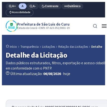
A+
A
A-
Contraste
Daltônico
Acessibilidade
Prefeitura de São Luis do Curu
Estado do Ceará • CNPJ: 07.623.051/0001-19
Transparência
Licitações
Relação das Licitações
Detalhe
Início
Detalhe da Licitação
Dados públicos estruturados, filtros, exportação e acesso cidadã
em conformidade com o PNTP.
Última atualização:
06/08/2026
· hoje