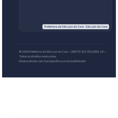
IntGest AI
AI
Assistente do Portal
Prefeitura de São Luis do Curu · São Luís do Curu
Olá. Pergunte sobre serviços, notícias, legislação, Diário Oficial,
licitações, estrutura ou transparência do município.
© 2026 Prefeitura de São Luis do Curu · CNPJ 07.623.051/0001-19 —
Licitações abertas
Carta de serviços
Diário Oficial
Todos os direitos reservados
Desenvolvido com transparência e acessibilidade