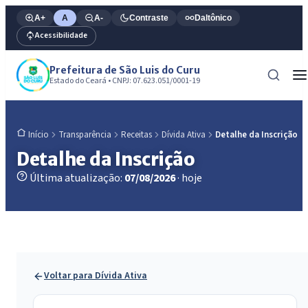
A+
A
A-
Contraste
Daltônico
Acessibilidade
Prefeitura de São Luis do Curu
Estado do Ceará • CNPJ: 07.623.051/0001-19
Transparência
Receitas
Dívida Ativa
Detalhe da Inscrição
Início
Detalhe da Inscrição
Última atualização:
07/08/2026
· hoje
Voltar para Dívida Ativa