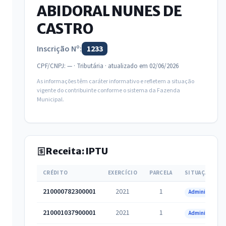
ABIDORAL NUNES DE
CASTRO
Inscrição Nº:
1233
CPF/CNPJ: — · Tributária · atualizado em 02/06/2026
As informações têm caráter informativo e refletem a situação
vigente do contribuinte conforme o sistema da Fazenda
Municipal.
Receita: IPTU
CRÉDITO
EXERCÍCIO
PARCELA
SITUAÇÃO
210000782300001
2021
1
Administrativa
210001037900001
2021
1
Administrativa