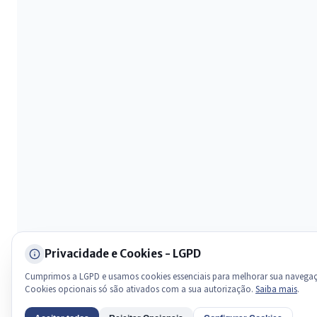
Olá. Pergunte sobre serviços, notícias, legislação, Diário Oficial,
licitações, estrutura ou transparência do município.
Licitações abertas
Carta de serviços
Diário Oficial
Privacidade e Cookies - LGPD
Cumprimos a LGPD e usamos cookies essenciais para melhorar sua navega
Cookies opcionais só são ativados com a sua autorização.
Saiba mais
.