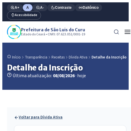
A+
A
A-
Contraste
Daltônico
Acessibilidade
Prefeitura de São Luis do Curu
Estado do Ceará • CNPJ: 07.623.051/0001-19
Transparência
Receitas
Dívida Ativa
Detalhe da Inscrição
Início
Detalhe da Inscrição
Última atualização:
08/08/2026
· hoje
Voltar para Dívida Ativa