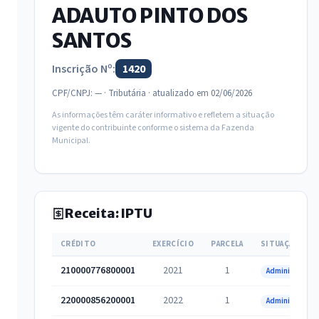
ADAUTO PINTO DOS
SANTOS
Inscrição Nº:
1420
CPF/CNPJ: — · Tributária · atualizado em 02/06/2026
As informações têm caráter informativo e refletem a situação
vigente do contribuinte conforme o sistema da Fazenda
Municipal.
Receita: IPTU
CRÉDITO
EXERCÍCIO
PARCELA
SITUAÇÃO
210000776800001
2021
1
Administrativa
220000856200001
2022
1
Administrativa