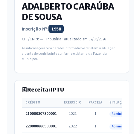
ADALBERTO CARAÚBA
DE SOUSA
Inscrição Nº:
1958
CPF/CNPJ: — · Tributária · atualizado em 02/06/2026
As informações têm caráter informativo e refletem a situação
vigente do contribuinte conforme o sistema da Fazenda
Municipal.
Receita: IPTU
CRÉDITO
EXERCÍCIO
PARCELA
SITUAÇÃO
210000807300001
2021
1
Administrativa
220000886500001
2022
1
Administrativa