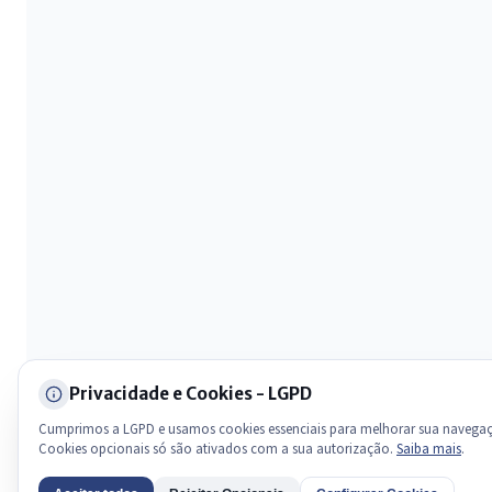
Olá. Pergunte sobre serviços, notícias, legislação, Diário Oficial,
licitações, estrutura ou transparência do município.
Licitações abertas
Carta de serviços
Diário Oficial
Privacidade e Cookies - LGPD
Cumprimos a LGPD e usamos cookies essenciais para melhorar sua navega
Cookies opcionais só são ativados com a sua autorização.
Saiba mais
.