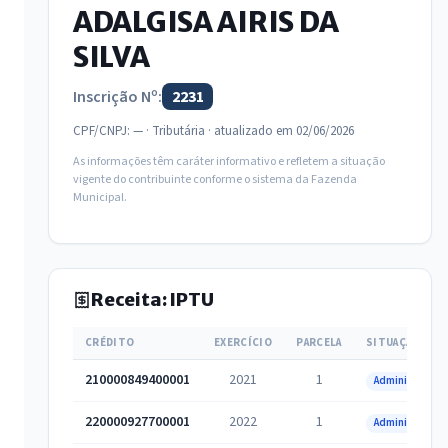
ADALGISA AIRIS DA
SILVA
Inscrição Nº:
2231
CPF/CNPJ: — · Tributária · atualizado em 02/06/2026
As informações têm caráter informativo e refletem a situação
vigente do contribuinte conforme o sistema da Fazenda
Municipal.
Receita: IPTU
CRÉDITO
EXERCÍCIO
PARCELA
SITUAÇÃO
210000849400001
2021
1
Administrativa
220000927700001
2022
1
Administrativa