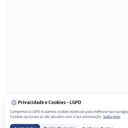
Olá. Pergunte sobre serviços, notícias, legislação, Diário Oficial,
licitações, estrutura ou transparência do município.
Licitações abertas
Carta de serviços
Diário Oficial
Privacidade e Cookies - LGPD
Cumprimos a LGPD e usamos cookies essenciais para melhorar sua navega
Cookies opcionais só são ativados com a sua autorização.
Saiba mais
.