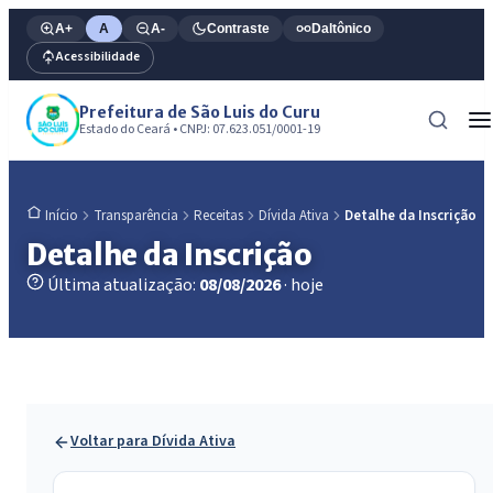
A+
A
A-
Contraste
Daltônico
Acessibilidade
Prefeitura de São Luis do Curu
Estado do Ceará • CNPJ: 07.623.051/0001-19
Transparência
Receitas
Dívida Ativa
Detalhe da Inscrição
Início
Detalhe da Inscrição
Última atualização:
08/08/2026
· hoje
Voltar para Dívida Ativa