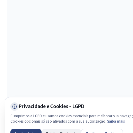
Olá. Pergunte sobre serviços, notícias, legislação, Diário Oficial,
licitações, estrutura ou transparência do município.
Licitações abertas
Carta de serviços
Diário Oficial
Privacidade e Cookies - LGPD
Cumprimos a LGPD e usamos cookies essenciais para melhorar sua navega
Cookies opcionais só são ativados com a sua autorização.
Saiba mais
.