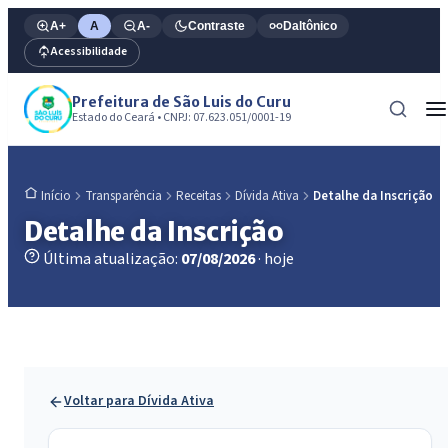
A+
A
A-
Contraste
Daltônico
Acessibilidade
Prefeitura de São Luis do Curu
Estado do Ceará • CNPJ: 07.623.051/0001-19
Transparência
Receitas
Dívida Ativa
Detalhe da Inscrição
Início
Detalhe da Inscrição
Última atualização:
07/08/2026
· hoje
Voltar para Dívida Ativa