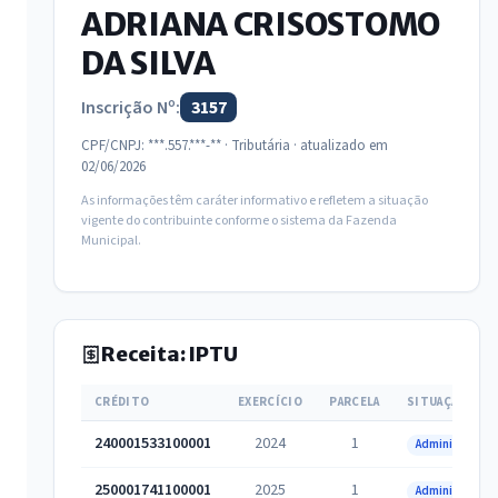
ADRIANA CRISOSTOMO
DA SILVA
Inscrição Nº:
3157
CPF/CNPJ: ***.557.***-** · Tributária · atualizado em
02/06/2026
As informações têm caráter informativo e refletem a situação
vigente do contribuinte conforme o sistema da Fazenda
Municipal.
Receita: IPTU
CRÉDITO
EXERCÍCIO
PARCELA
SITUAÇÃO
240001533100001
2024
1
Administrativa
250001741100001
2025
1
Administrativa