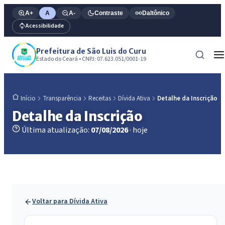
A+
A
A-
Contraste
Daltônico
Acessibilidade
Prefeitura de São Luis do Curu
Estado do Ceará • CNPJ: 07.623.051/0001-19
Transparência
Receitas
Dívida Ativa
Detalhe da Inscrição
Início
Detalhe da Inscrição
Última atualização:
07/08/2026
· hoje
Voltar para Dívida Ativa