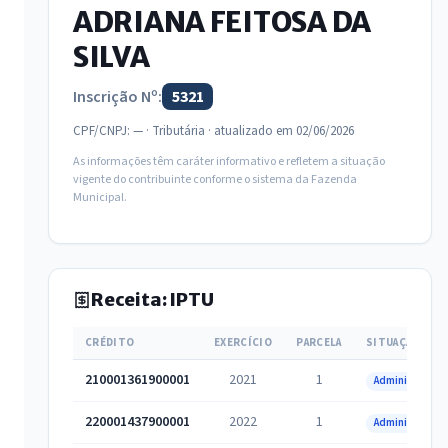
ADRIANA FEITOSA DA
SILVA
Inscrição Nº:
5321
CPF/CNPJ: — · Tributária · atualizado em 02/06/2026
As informações têm caráter informativo e refletem a situação
vigente do contribuinte conforme o sistema da Fazenda
Municipal.
Receita: IPTU
CRÉDITO
EXERCÍCIO
PARCELA
SITUAÇÃO
210001361900001
2021
1
Administrativa
220001437900001
2022
1
Administrativa