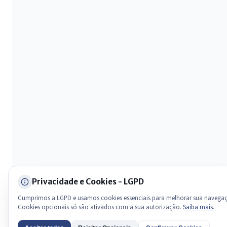
Olá. Pergunte sobre serviços, notícias, legislação, Diário Oficial,
licitações, estrutura ou transparência do município.
Licitações abertas
Carta de serviços
Diário Oficial
Privacidade e Cookies - LGPD
Cumprimos a LGPD e usamos cookies essenciais para melhorar sua navega
Cookies opcionais só são ativados com a sua autorização.
Saiba mais
.