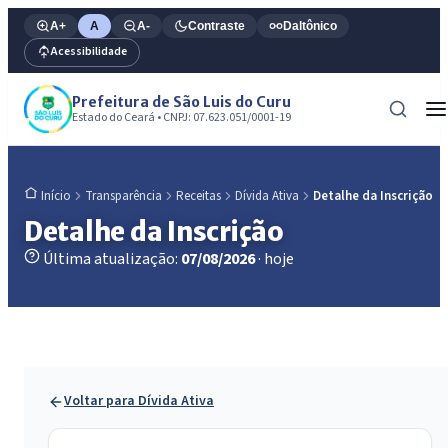
A+
A
A-
Contraste
Daltônico
Acessibilidade
Prefeitura de São Luis do Curu
Estado do Ceará • CNPJ: 07.623.051/0001-19
Transparência
Receitas
Dívida Ativa
Detalhe da Inscrição
Início
Detalhe da Inscrição
Última atualização:
07/08/2026
· hoje
Voltar para Dívida Ativa