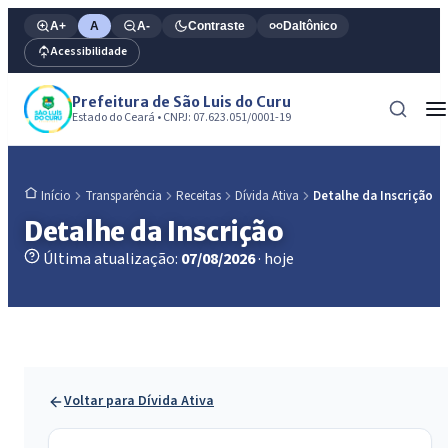
A+
A
A-
Contraste
Daltônico
Acessibilidade
Prefeitura de São Luis do Curu
Estado do Ceará • CNPJ: 07.623.051/0001-19
Transparência
Receitas
Dívida Ativa
Detalhe da Inscrição
Início
Detalhe da Inscrição
Última atualização:
07/08/2026
· hoje
Voltar para Dívida Ativa