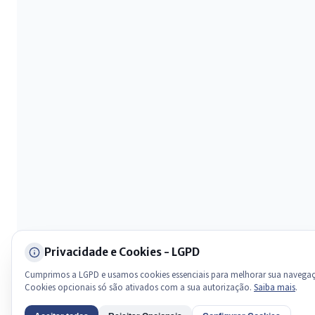
Olá. Pergunte sobre serviços, notícias, legislação, Diário Oficial,
licitações, estrutura ou transparência do município.
Licitações abertas
Carta de serviços
Diário Oficial
Privacidade e Cookies - LGPD
Cumprimos a LGPD e usamos cookies essenciais para melhorar sua navega
Cookies opcionais só são ativados com a sua autorização.
Saiba mais
.