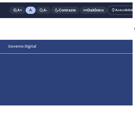
Acessibilid
A+
A
A-
Contraste
Daltônico
Governo Digital