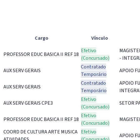
Cargo
Vínculo
Efetivo
MAGISTE
PROFESSOR EDUC BASICA II REF 18
(Concursado)
- INTEGR
Contratado
AUX SERV GERAIS
APOIO F
Temporário
Contratado
APOIO F
AUX SERV GERAIS
Temporário
INTEGRA
Efetivo
AUX SERV GERAIS CPE3
SETOR P
(Concursado)
Efetivo
PROFESSOR EDUC BASICA II REF 18
MAGISTE
(Concursado)
COORD DE CULTURA ARTE MUSICA
Efetivo
APOIO F
ATIVIDADES
(Concursado)