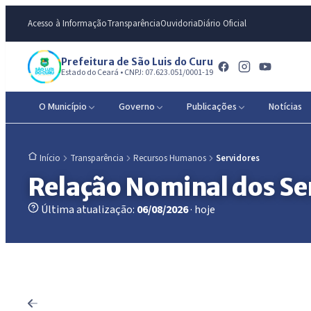
Acesso à Informação
Transparência
Ouvidoria
Diário Oficial
Prefeitura de São Luis do Curu
Estado do Ceará • CNPJ: 07.623.051/0001-19
O Município
Governo
Publicações
Notícias
Transparência
Recursos Humanos
Servidores
Início
Relação Nominal dos Se
Última atualização:
06/08/2026
· hoje