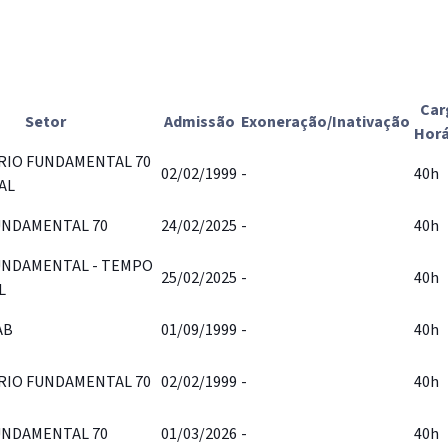
Car
Setor
Admissão
Exoneração/Inativação
Horá
RIO FUNDAMENTAL 70
02/02/1999
-
40h
AL
UNDAMENTAL 70
24/02/2025
-
40h
UNDAMENTAL - TEMPO
25/02/2025
-
40h
L
AB
01/09/1999
-
40h
RIO FUNDAMENTAL 70
02/02/1999
-
40h
UNDAMENTAL 70
01/03/2026
-
40h