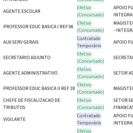
Efetivo
APOIO F
AGENTE ESCOLAR
(Concursado)
INTEGRA
Efetivo
MAGISTE
PROFESSOR EDUC BASICA I REF 06
(Concursado)
- INTEGR
Contratado
AUX SERV GERAIS
APOIO F
Temporário
Efetivo
SECRETARIO ADJUNTO
SECRETA
(Concursado)
Efetivo
AGENTE ADMINISTRATIVO
SETOR A
(Concursado)
Efetivo
PROFESSOR EDUC BASICA II REF 18
MAGISTE
(Concursado)
CHEFE DE FISCALIZACAO DE
Efetivo
SETOR S
TRIBUTOS
(Concursado)
FINANCA
Contratado
APOIO F
VIGILANTE
Temporário
INTEGRA
Efetivo