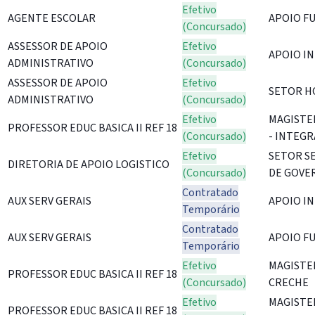
Efetivo
AGENTE ESCOLAR
APOIO F
(Concursado)
ASSESSOR DE APOIO
Efetivo
APOIO IN
ADMINISTRATIVO
(Concursado)
ASSESSOR DE APOIO
Efetivo
SETOR H
ADMINISTRATIVO
(Concursado)
Efetivo
MAGISTE
PROFESSOR EDUC BASICA II REF 18
(Concursado)
- INTEGR
Efetivo
SETOR S
DIRETORIA DE APOIO LOGISTICO
(Concursado)
DE GOVE
Contratado
AUX SERV GERAIS
APOIO IN
Temporário
Contratado
AUX SERV GERAIS
APOIO F
Temporário
Efetivo
MAGISTER
PROFESSOR EDUC BASICA II REF 18
(Concursado)
CRECHE
Efetivo
MAGISTE
PROFESSOR EDUC BASICA II REF 18