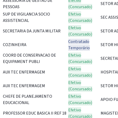
ASSESSORIA DE GESTAO DE
Efetivo
SETOR A
PESSOAS
(Concursado)
SUP DE VIGILANCIA SOCIO
Efetivo
SEC ASSI
ASSISTENCIAL
(Concursado)
Efetivo
SECRETARIA DA JUNTA MILITAR
SETOR A
(Concursado)
Contratado
COZINHEIRA
SETOR H
Temporário
COORD DE CONSERVACAO DE
Efetivo
SECRETAR
EQUIPAMENT PUBLI
(Concursado)
Efetivo
AUX TEC ENFERMAGEM
HOSPITA
(Concursado)
Efetivo
AUX TEC ENFERMAGEM
SETOR H
(Concursado)
CHEFE DE PLANEJAMENTO
Efetivo
APOIO F
EDUCACIONAL
(Concursado)
Efetivo
PROFESSOR EDUC BASICA II REF 18
MAGISTE
(Concursado)