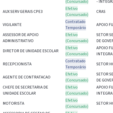
(Concursado)
- INTEGR
Efetivo
AUX SERV GERAIS CPE3
CRAS
(Concursado)
Contratado
VIGILANTE
APOIO F
Temporário
ASSESSOR DE APOIO
Efetivo
SETOR S
ADMINISTRATIVO
(Concursado)
DE GOVE
Efetivo
APOIO F
DIRETOR DE UNIDADE ESCOLAR
(Concursado)
INTEGRA
Contratado
RECEPCIONISTA
SETOR H
Temporário
Efetivo
SETOR S
AGENTE DE CONTRATACAO
(Concursado)
DE GOVE
CHEFE DE SECRETARIA DE
Efetivo
APOIO F
UNIDADE ESCOLAR
(Concursado)
INTEGRA
Efetivo
MOTORISTA
SETOR H
(Concursado)