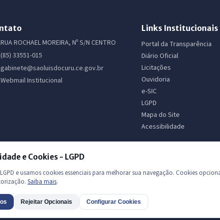
ntato
Links Institucionais
RUA ROCHAEL MOREIRA, Nº S/N CENTRO
Portal da Transparência
(85) 33551-015
Diário Oficial
Licitações
gabinete@saoluisdocuru.ce.gov.br
Ouvidoria
Webmail Institucional
e-SIC
LGPD
Mapa do Site
Acessibilidade
idade e Cookies - LGPD
GPD e usamos cookies essenciais para melhorar sua navegação. Cookies opciona
torização.
Saiba mais
.
 os direitos reservados
dos
Rejeitar Opcionais
Configurar Cookies