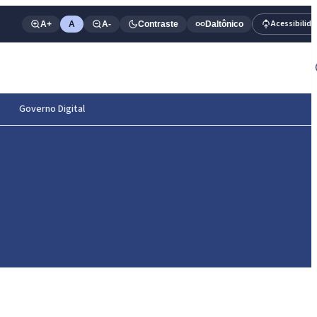
Acessibilid
A+
A
A-
Contraste
Daltônico
Governo Digital