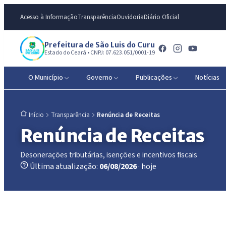
Acesso à Informação
Transparência
Ouvidoria
Diário Oficial
Prefeitura de São Luis do Curu
Estado do Ceará • CNPJ: 07.623.051/0001-19
O Município
Governo
Publicações
Notícias
Transparência
Renúncia de Receitas
Início
Renúncia de Receitas
Desonerações tributárias, isenções e incentivos fiscais
Última atualização:
06/08/2026
· hoje