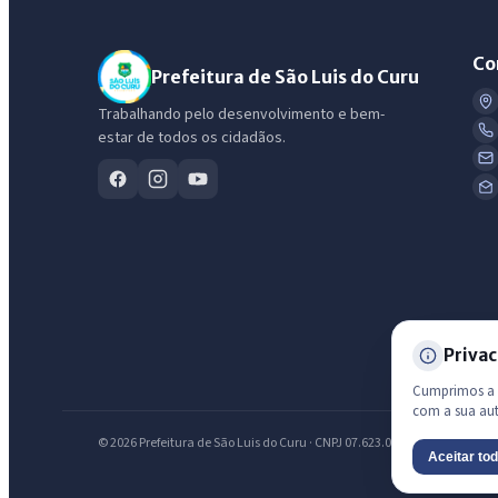
Co
Prefeitura de São Luis do Curu
Trabalhando pelo desenvolvimento e bem-
estar de todos os cidadãos.
Privac
Cumprimos a L
com a sua au
© 2026 Prefeitura de São Luis do Curu · CNPJ 07.623.051/0001-19 — Todos
Aceitar to