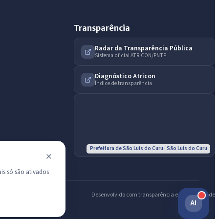
Diário Oficial
Transparência
Radar da Transparência Pública
Sistema oficial ATRICON/PNTP
Diagnóstico Atricon
Índice de transparência
Prefeitura de São Luis do Curu · São Luís do Curu
is só são ativados
Desenvolvido com transparência e acessibilidade
AI