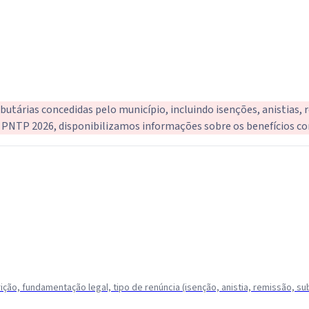
tárias concedidas pelo município, incluindo isenções, anistias, re
o PNTP 2026, disponibilizamos informações sobre os benefícios con
ção, fundamentação legal, tipo de renúncia (isenção, anistia, remissão, su