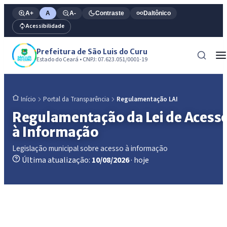
A+
A
A-
Contraste
Daltônico
Acessibilidade
Prefeitura de São Luis do Curu
Estado do Ceará • CNPJ: 07.623.051/0001-19
Portal da Transparência
Regulamentação LAI
Início
Regulamentação da Lei de Acess
à Informação
Legislação municipal sobre acesso à informação
Última atualização:
10/08/2026
· hoje