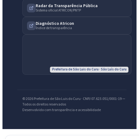
Radar da Transparência Pública
IntGest AI
Sistema oficial ATRICON/PNTP
AI
Assistente do Portal
Diagnóstico Atricon
Índice de transparência
Olá. Pergunte sobre serviços, notícias, legislação, Diário Oficial,
licitações, estrutura ou transparência do município.
Licitações abertas
Carta de serviços
Diário Oficial
Prefeitura de São Luis do Curu · São Luís do Curu
© 2026 Prefeitura de São Luis do Curu · CNPJ 07.623.051/0001-19 —
Todos os direitos reservados
Desenvolvido com transparência e acessibilidade