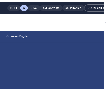
Acessibilid
A+
A
A-
Contraste
Daltônico
Governo Digital