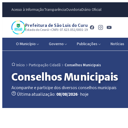
Acesso à Informação
Transparência
Ouvidoria
Diário Oficial
Prefeitura de São Luis do Curu
Estado do Ceará • CNPJ: 07.623.051/0001-19
O Município
Governo
Publicações
Notícias
Participação Cidadã
Conselhos Municipais
Início
Conselhos Municipais
Acompanhe e participe dos diversos conselhos municipais
Última atualização:
08/08/2026
· hoje