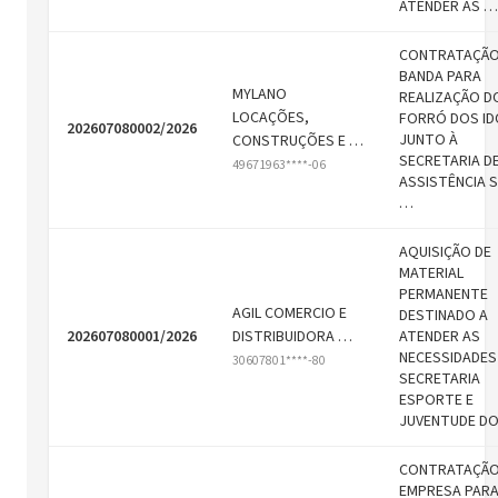
ATENDER AS …
CONTRATAÇÃO
BANDA PARA
MYLANO
REALIZAÇÃO D
LOCAÇÕES,
FORRÓ DOS I
202607080002/2026
JUNTO À
CONSTRUÇÕES E …
SECRETARIA D
49671963****-06
ASSISTÊNCIA 
…
AQUISIÇÃO DE
MATERIAL
PERMANENTE
AGIL COMERCIO E
DESTINADO A
202607080001/2026
DISTRIBUIDORA …
ATENDER AS
NECESSIDADES
30607801****-80
SECRETARIA
ESPORTE E
JUVENTUDE D
CONTRATAÇÃO
EMPRESA PAR