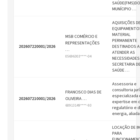
SAÚDE(FMS)D
MUNÍCIPIO …
AQUISIÇÕES D
EQUIPAMENTO
MATERIAL
MSB COMÉRCIO E
PERMANENTE
REPRESENTAÇÕES
202607220001/2026
DESTINADOS A
…
ATENDER AS
05696303****-04
NECESSIDADES
SECRETARIA D
SAÚDE …
Assessoria e
consultoria jur
FRANCISCO DIAS DE
especializada
202607210001/2026
OLIVEIRA …
expertise em d
60913149****-93
regulatório e 
energia, aliad
LOCAÇÃO DE I
PARA
FUNCIONAMEN