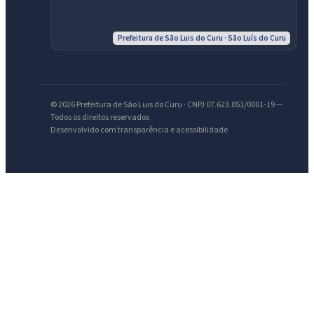
Prefeitura de São Luis do Curu · São Luís do Curu
© 2026 Prefeitura de São Luis do Curu · CNPJ 07.623.051/0001-19 —
Todos os direitos reservados
Desenvolvido com transparência e acessibilidade