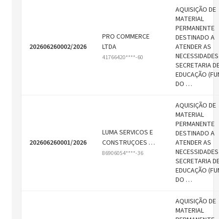
AQUISIÇÃO DE
MATERIAL
PERMANENTE
PRO COMMERCE
DESTINADO A
202606260002/2026
LTDA
ATENDER AS
NECESSIDADES
41766420****-60
SECRETARIA D
EDUCAÇÃO (FU
DO …
AQUISIÇÃO DE
MATERIAL
PERMANENTE
LUMA SERVICOS E
DESTINADO A
202606260001/2026
CONSTRUÇOES …
ATENDER AS
NECESSIDADES
86906054****-36
SECRETARIA D
EDUCAÇÃO (FU
DO …
AQUISIÇÃO DE
MATERIAL