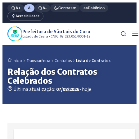
A+
A
A-
Contraste
Daltônico
Acessibilidade
Prefeitura de São Luis do Curu
Estado do Ceará • CNPJ: 07.623.051/0001-19
Transparência
Contratos
Lista de Contratos
Início
Relação dos Contratos
Celebrados
Última atualização:
07/08/2026
· hoje