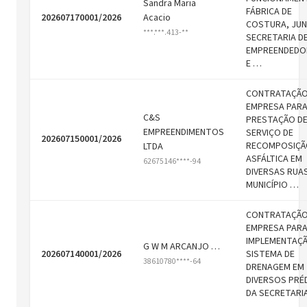
Sandra Maria
FÁBRICA DE
202607170001/2026
Acacio
COSTURA, JU
***.***.413-**
SECRETARIA D
EMPREENDEDO
E …
CONTRATAÇÃO
EMPRESA PAR
C&S
PRESTAÇÃO D
EMPREENDIMENTOS
SERVIÇO DE
202607150001/2026
RECOMPOSIÇÃ
LTDA
ASFÁLTICA EM
62675146****-94
DIVERSAS RUA
MUNICÍPIO …
CONTRATAÇÃO
EMPRESA PAR
IMPLEMENTAÇÃ
G W M ARCANJO …
202607140001/2026
SISTEMA DE
38610780****-64
DRENAGEM EM
DIVERSOS PRÉ
DA SECRETARI