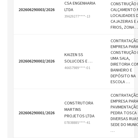
CSA ENGENHARIA
CONSTRUÇÃO 
202606290003/2026
LTDA
CALÇAMENTO 
LOCALIDADES 
39629277****-13
CAJAZEIRAS E
FRIOS, ZONA 
CONTRATAÇÃO
EMPRESA PAR
CONSTRUÇÃO 
KAIZEN SS
UMA SALA,
202606290002/2026
SOLUCOES E …
DIRETORIA CO
46657989****-01
BANHEIRO E
DEPÓSITO NA
ESCOLA …
CONTRATAÇÃO
EMPRESA PAR
CONSTRUTORA
PAVIMENTAÇÃO
MARTINS
202606290001/2026
PEDRA TOSCA
PROJETOS LTDA
DIVERSAS RUA
07838885****-41
SEDE DO MUNIC
…