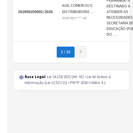
PERMANENTE
AGIL COMERCIO E
DESTINADO A
202606250001/2026
DISTRIBUIDORA …
ATENDER AS
NECESSIDADES
30607801****-80
SECRETARIA D
EDUCAÇÃO (FU
DO …
1 / 21
Base Legal:
Lei 14.133/2021 (Art. 91) • Lei de Acesso à
Informação (Lei 12.527/11) • PNTP 2026 Critério 9.1