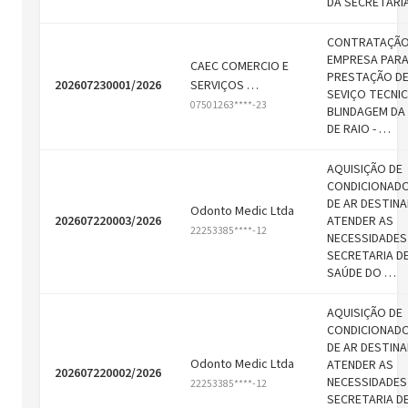
DA SECRETARI
CONTRATAÇÃO
EMPRESA PAR
CAEC COMERCIO E
PRESTAÇÃO D
202607230001/2026
SERVIÇOS …
SEVIÇO TECNI
07501263****-23
BLINDAGEM DA
DE RAIO - …
AQUISIÇÃO DE
CONDICIONAD
DE AR DESTIN
Odonto Medic Ltda
202607220003/2026
ATENDER AS
22253385****-12
NECESSIDADES
SECRETARIA D
SAÚDE DO …
AQUISIÇÃO DE
CONDICIONAD
DE AR DESTIN
Odonto Medic Ltda
ATENDER AS
202607220002/2026
NECESSIDADES
22253385****-12
SECRETARIA D