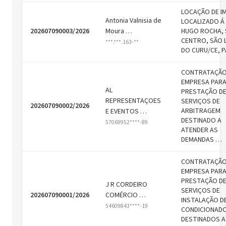
LOCAÇÃO DE I
Antonia Valnisia de
LOCALIZADO Á
202607090003/2026
Moura …
HUGO ROCHA, 
CENTRO, SÃO 
***.***.163-**
DO CURU/CE, 
CONTRATAÇÃO
EMPRESA PARA
AL
PRESTAÇÃO D
REPRESENTAÇOES
SERVIÇOS DE
202607090002/2026
ARBITRAGEM
E EVENTOS …
DESTINADO A
57069952****-89
ATENDER AS
DEMANDAS …
CONTRATAÇÃO
EMPRESA PAR
PRESTAÇÃO D
J R CORDEIRO
SERVIÇOS DE
202607090001/2026
COMÉRCIO …
INSTALAÇÃO DE
54609843****-19
CONDICIONAD
DESTINADOS A